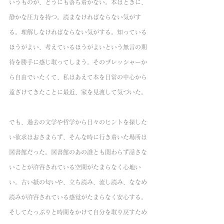
いうものが、どうにも落ち着かない。本はときに、
静かな圧力を持つ。読まなければならない気がす
る。理解しなければならない気がする。知っている
ほうがよい、考えているほうがよいという無言の期
待を勝手に感じ取ってしまう。そのプレッシャーか
ら自由でいたくて、私はあえて本を日常の中心から
遠ざけてきたことに最近、家を見渡して気づいた。
でも、過去の文学や哲学から日々のヒントを探した
い欲求はおさまらず、そんな時に行き着いた場所は
図書館だった。図書館のあの誰とも関わらず話さな
いことが許容されている空間がたまらなく心地い
い。古い紙の匂いや、立ち読み、流し読み、ななめ
読みが許容されている感覚がたまらなく安心する。
そしてたっぷりと時間をかけて自分を取り戻すため