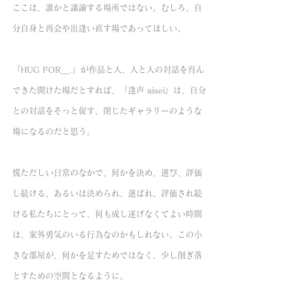
ここは、誰かと議論する場所ではない。むしろ、自
分自身と再会や出逢い直す場であってほしい。
「HUG FOR＿.」が作品と人、人と人の対話を育ん
できた開けた場だとすれば、「逢声 aisei」は、自分
との対話をそっと促す、閉じたギャラリーのような
場になるのだと思う。
慌ただしい日常のなかで、何かを決め、選び、評価
し続ける、あるいは決められ、選ばれ、評価され続
ける私たちにとって、何も成し遂げなくてよい時間
は、案外勇気のいる行為なのかもしれない。この小
さな部屋が、何かを足すためではなく、少し削ぎ落
とすための空間となるように。