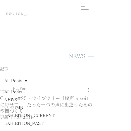
HUG FOR＿.
NEWS
記事
All Posts
HugFor
All Posts
Column#25 - ライブラリー「逢声 aisei」
NEWS
に寄せて - たった一つの声に出逢うための
COLUMN
空間づくり
EXHIBITION _CURRENT
更新日：
3月21日
EXHIBITION_PAST