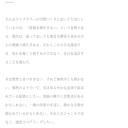
そんなライブラリ―の空間づくりにおいて大切にし
ているのは、「情報を増やさない」という姿勢であ
る。現代は、放っておいても視覚も聴覚も求める以
上の刺激で満たされる。だからこの小さな部屋で
は、何かを強く主張するのではなく、余白を設計す
ることを選んだ。
本は整然と並べすぎない。けれど無秩序にも置かな
い。偶然のようでいて、実はゆるやかな意図で結ば
れている配置にしたい。図録の隣りに思想書がある
かもしれない。一冊の詩集のそばに、静かな音源が
置かれているかもしれない。それらはジャンルでは
なく、感覚でペアリングしたい。