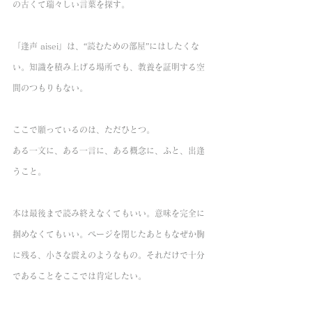
の古くて瑞々しい言葉を探す。
「逢声 aisei」は、“読むための部屋”にはしたくな
い。知識を積み上げる場所でも、教養を証明する空
間のつもりもない。
ここで願っているのは、ただひとつ。
ある一文に、ある一言に、ある概念に、ふと、出逢
うこと。
本は最後まで読み終えなくてもいい。意味を完全に
掴めなくてもいい。ページを閉じたあともなぜか胸
に残る、小さな震えのようなもの。それだけで十分
であることをここでは肯定したい。