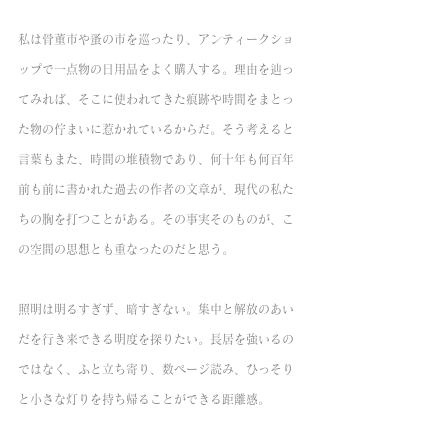
私は骨董市や蚤の市を巡ったり、アンティークショ
ップで一点物の日用品をよく購入する。理由を辿っ
てみれば、そこに使われてきた痕跡や時間をまとっ
た物の佇まいに惹かれているからだ。そう考えると
言葉もまた、時間の堆積物であり、何十年も何百年
前も前に書かれた過去の作者の文章が、現代の私た
ちの胸を打つことがある。その事実そのものが、こ
の空間の思想とも重なったのだと思う。
照明は明るすぎず、暗すぎない。集中と解放のあい
だを行き来できる明度を探りたい。長居を強いるの
ではなく、ふと立ち寄り、数ページ読み、ひっそり
と小さな灯りを持ち帰ることができる距離感。