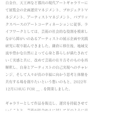
白金台、天王洲など都内の現代アートギャラリーに
て展覧会の企画運営マネジメント、プロジェクトマ
ネジメント、アーティストマネジメント、パブリッ
クスペースのアートコーディネーションに従事。ラ
イフワークとしては、芸術の社会的な役割を模索し
ながら障がいのあるアーティストの展示企画や実践
研究に取り組んできました。鎌倉に移住後、地域交
流や豊かな自然によって心身と暮らしが満たされて
いく実感と共に、改めて芸術の在り方そのものを再
解釈し、自身とアーティストの自己実現へのチャレ
ンジ、そして人々が真の幸福に向かう思考と体験を
共有する場を創りたいという想いのもと、2022年
12月にHUG FOR ＿ . を開業しました。
ギャラリーとして作品を販売し、運営を持続させて
いくことと、芸術が社会や人に対してどのように貢
献し循環させることができるか、事業性と社会性の
両輪の視点をもって活動をし続けています。ギャラ
リーやアートは、暮らしや私たちの内面にとても近