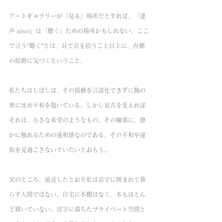
アートギャラリーが「見る」場所だとすれば、「逢
声 aisei」は「聴く」ための場所かもしれない。ここ
で言う“聴く”とは、耳で音を拾うこと以上に、内側
の揺動に気づくということ。
私たちはしばしば、その揺動を言語化できずに胸の
奥に沈め不和を抱いている。しかし見方を変えれば
それは、小さな希望のようなもの。その輪郭に、静
かに触れるための違和感なのである。その不和や違
和を見過ごさないでいたいとおもう。
実のところ、前述したとおり私は活字に囲まれて暮
らす人間ではない。自宅に本棚はなく、本もほとん
ど置いていない。活字に満ちたプライベート空間と