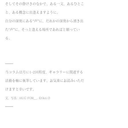
そしてその静けさのなかで、ある一文、あるひとこ
と、ある概念に出逢えますように。
自分の深奥にある“声”に、だれかの深奥から湧き出
た"声”に、そっと逢える場所であればと願ってい
る。
当コラムは月に1-2回程度、ギャラリーに関連する
活動を軸に執筆しています。お気楽にお読みいただ
けますと幸いです。
文、写真：HUG FOR＿. Eriko.O