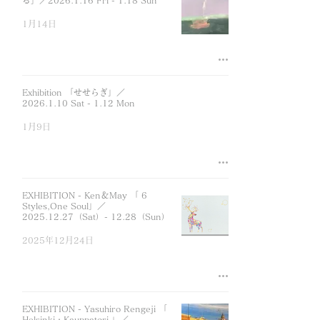
る」／2026.1.16 Fri - 1.18 Sun
1月14日
Exhibition 「せせらぎ」／
2026.1.10 Sat - 1.12 Mon
1月9日
EXHIBITION - Ken＆May 「 6
Styles,One Soul」／
2025.12.27（Sat）- 12.28（Sun）
2025年12月24日
EXHIBITION - Yasuhiro Rengeji 「
Helsinki・Kauppatori 」／