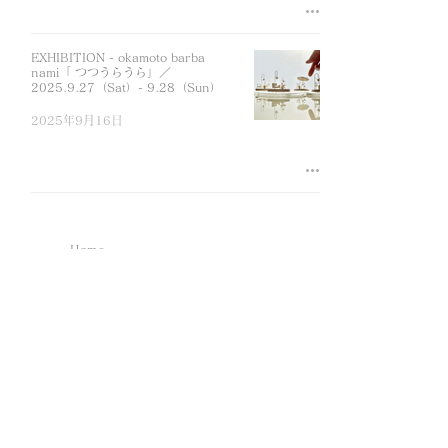
EXHIBITION - okamoto barba
nami「 つつうらうら」／
2025.9.27（Sat）- 9.28（Sun）
2025年9月16日
Home
About
News
Exhibition - Cuurent
/ Past
Available Artworks