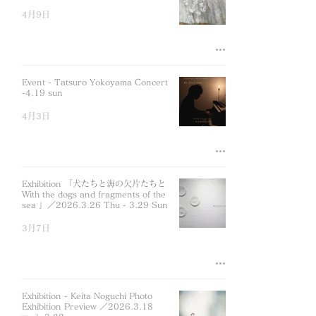
4月9日
Event - Tatsuro Yokoyama Concert
-4.19 sun
4月3日
Exhibition 「犬たちと海の欠片たちと
With the dogs and fragments of the
sea 」／2026.3.26 Thu - 3.29 Sun
3月7日
Exhibition - Keita Noguchi Photo
Exhibition Preview ／2026.3.18