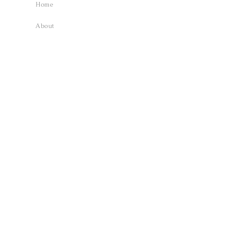
Home
About
News
Exhibition - Cuurent
/ Past
Available Artworks
Rental Space
Artists
Library ‐ 逢声 aisei
Column
Contact
Project - Aoe