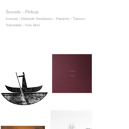
Sounds - Pickup
ironomi / Hideyuki Hashimoto / Paniyolo / Tatsuro
Yokoyama / Yuni Mori