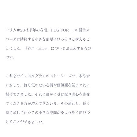
コラム＃23は来年の春頃、HUG FOR＿. の展示ス
ペースに隣接する小さな部屋にひっそりと構えるこ
とにした、「逢声 -aisei-」についてお伝えするもの
です。
これまでインスタグラムのストーリーズで、本や音
に対して、飾り気のない心情や価値観を気まぐれに
掲げてきました。それに静かに受け取り関心を寄せ
てくださる方が増えてきたいま、その流れと、長く
持て余していたこの小さな空間がをようやく結びつ
けることができました。