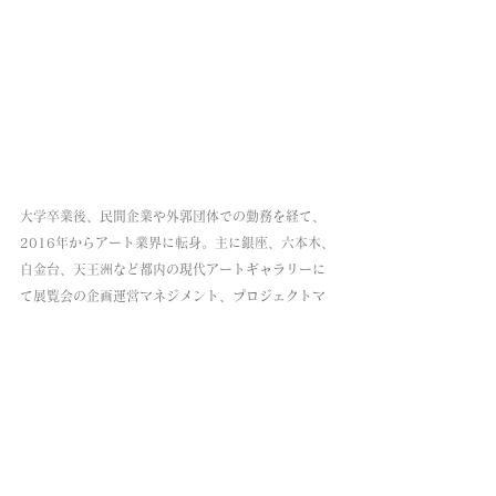
大学卒業後、民間企業や外郭団体での勤務を経て、
2016年からアート業界に転身。主に銀座、六本木、
白金台、天王洲など都内の現代アートギャラリーに
て展覧会の企画運営マネジメント、プロジェクトマ
ネジメント、アーティストマネジメント、パブリッ
クスペースのアートコーディネーションに従事。ラ
イフワークとしては、芸術の社会的な役割を模索し
ながら障がいのあるアーティストの展示企画や実践
研究に取り組んできました。鎌倉に移住後、地域交
流や豊かな自然によって心身と暮らしが満たされて
いく実感と共に、改めて芸術の在り方そのものを再