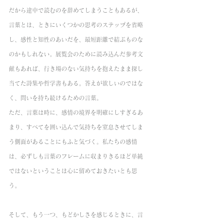
だから途中で読むのを辞めてしまうこともあるが、
言葉とは、ときにいくつかの思考のステップを省略
し、感性と知性のあいだを、最短距離で結ぶものな
のかもしれない。展覧会のために読み込んだ参考文
献もあれば、行き場のない気持ちを抱えたまま探し
当てた詩集や哲学書もある。答えが欲しいのではな
く、問いを持ち続けるための言葉。
ただ、言葉は時に、感情の境界を明確にしすぎるあ
まり、すべてを囲い込んで気持ちを窒息させてしま
う側面があることにもふと気づく。私たちの感情
は、必ずしも言葉のフレームに収まりきるほど単純
ではないということは心に留めておきたいとも思
う。
そして、もう一つ、もどかしさを感じるときに、言