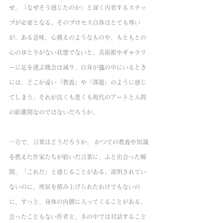
せ、「なぜそう感じたのか」と深く内省するステッ
プが必要となる。そのプロセス自体はとても尊い
が、ある意味、心構えのようなものや、もともとの
心のゆとりがない状態でないと、美術館やギャラリ
ーに足を運ぶ機会は減り、自身が靄の中にいるとき
には、どこか遠い「教養」や「課題」のように感じ
てしまう。それが良くも悪くも現代のアートと人間
の距離間なのではないだろうか。
一方で、言葉はどうだろうか。 かつての教養や知識
を携えた作家たちが紡いだ言葉に、ふと出会った瞬
間、「これだ」と感じることがある。説明されてい
ないのに、理屈を積み上げられたわけでもないの
に、すっと、身体の内側に入ってくることがある。
会ったこともない作者と、本の中では対話すること