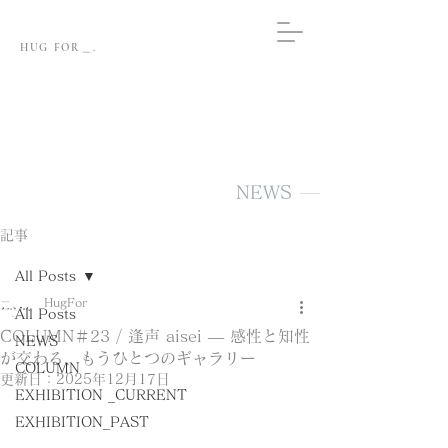
HUG FOR＿.
NEWS
記事
All Posts
HugFor
All Posts
COLUMN＃23 / 逢声 aisei ― 感性と知性
NEWS
が交わる、もうひとつのギャラリー
COLUMN
更新日：
2025年12月17日
EXHIBITION _CURRENT
EXHIBITION_PAST