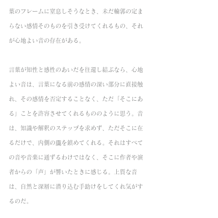
葉のフレームに窒息しそうなとき、未だ輪郭の定ま
らない感情そのものを引き受けてくれるもの、それ
が心地よい音の存在がある。
言葉が知性と感性のあいだを往還し結ぶなら、心地
よい音は、言葉になる前の感情の深い部分に直接触
れ、その感情を否定することなく、ただ「そこにあ
る」ことを許容させてくれるもののように思う。音
は、知識や解釈のステップを求めず、ただそこに在
るだけで、内側の靄を鎮めてくれる。それはすべて
の音や音楽に通ずるわけではなく、そこに作者や演
者からの「声」が響いたときに感じる。上質な音
は、自然と深層に潜り込む手助けをしてくれ気がす
るのだ。