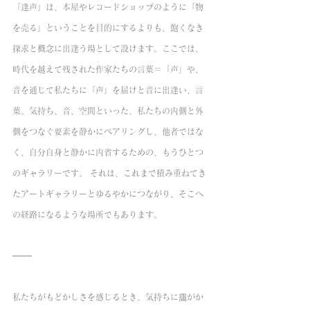
「逢声」は、本屋やレコードショップのように「物
を売る」ということを目的にするよりも、飽くなき
探求と概念に出逢う場として設けます。ここでは、
時代を越えて残された作家たちの言葉＝「声」や、
音を通じて私たちに「声」を届けと音に出逢い、言
葉、気持ち、音、空間といった、私たちの内側と外
側をつなぐ要素を静かにペアリングし、他者ではな
く、自分自身と静かに内省するための、もうひとつ
のギャラリーです。 それは、これまで積み重ねてき
たアートギャラリーとゆるやかにつながり、そこへ
の経路になるような場所でもあります。
私たちがもどかしさを感じるとき、気持ちに靄がか