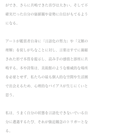
ができ、さらに共鳴できた喜びは大きい。そして不
確実だった自分の価値観や姿勢に自信がもてるよう
になる。
アートが鑑賞者自身に「言語化の努力」や「文脈の
理解」を促しがちなことに対し、言葉はすでに凝縮
された形で本質を提示し、読み手の感情と即座に共
鳴する。本や詩集は、美術館のような権威的な場所
を必要とせず、私たちの最も個人的な空間や生活圏
で出会えるため、心理的なバイアスが生じにくいと
思う。
私は、うまく自分の状態を言語化できないでいる自
分に遭遇するたび、それが強迫観念のトリガーとな
る。