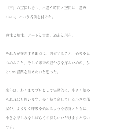
「声」の宝探しをし、出逢う時間と空間に「逢声 -
aisei-」という名前を付けた。
感性と知性。アートと言葉。過去と現在。 
それらが交差する地点に、内省すること、過去を見
つめること、そして未来の豊かさを探るための、ひ
とつの経路を加えたいと思った。
来年は、あくまでプレとして実験的に、小さく始め
られればと思います。長く持て余していた小さな部
屋が、ようやく呼吸を始めるような感覚とともに、
小さな楽しみをしばらくお待ちいただけますと幸い
です。