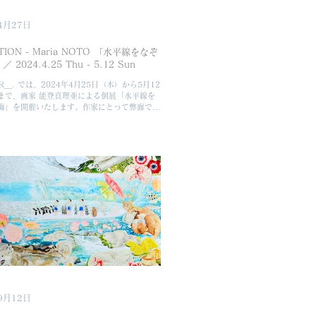
4月27日
ITION - Maria NOTO 「水平線をなぞ
 2024.4.25 Thu - 5.12 Sun
OR＿. では、2024年4月25日（木）から5月12
まで、画家 能登真理亜による個展「水平線を
海」を開催いたします。作家にとって弊廊で初
展となる本展では、鎌倉の海と共に心象の変化
揺らぎを表現した新たな試みです。出展作品は
...
9月12日