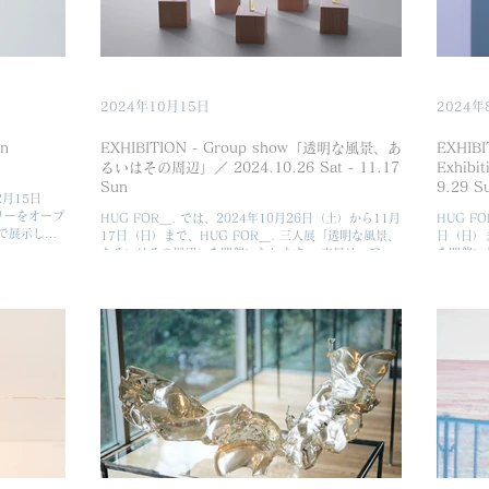
アーティ
な作品に
ップなど
2025
になるこ
しております
2024年10月15日
2024年
Ayako H
on
EXHIBITION - Group show「透明な風景、あ
EXHIBI
るいはその周辺」／ 2024.10.26 Sat - 11.17
Exhibi
Sun
2月15日
リーをオープ
HUG FOR＿. では、2024年10月26日（土）から11月
HUG F
で展示した
17日（日）まで、HUG FOR＿. 三人展「透明な風景、
日（日）
うたかた」シ
あるいはその周辺」を開催いたします。 本展は、アメ
を開催い
示した山本愛
リカの絵本作家マーシャ・ブラウンによる詩と写真で構
の弊廊で
成された書籍「目であるく、かたちをきく、さわってみ
ーズである「
る...