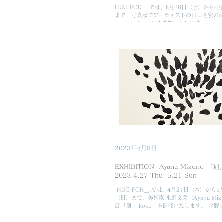
HUG FOR＿.では、8月26日（土）から9
まで、写真家でアーティストの山口明宏の個
my little fever」を開催いたします。
2023年4月8日
EXHIBITION -Ayana Mizuno 「刻
2023.4.27 Thu -5.21 Sun
⁡ HUG FOR＿.では、4月27日（木）から5
（日）まで、美術家 水野文菜（Ayana Miz
展「刻 ｜koku」を開催いたします。 水野文
年愛知県に生まれ、現在は八王子市を拠点
ます。 「表現の自己を手放すことは、そこに存在する