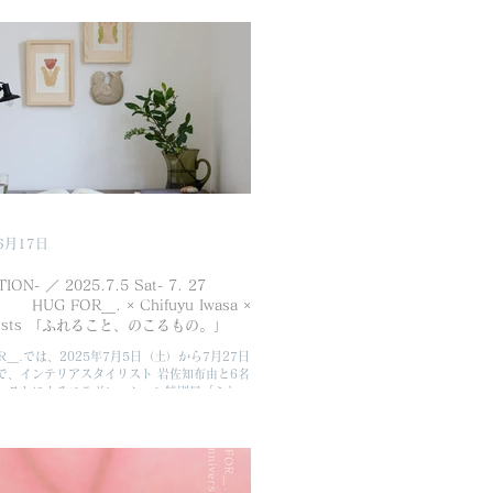
静謐な平面作品の、動と静が調和する構成で表
ます。また会期中は、鎌倉は長谷にある景観重
である旧加賀邸を再生した飲食店「北橋」を第
しています。空間からインスピレーションを得
た新作をご覧いただく展覧会です。伝統的な建
共に作品をお楽しみにしていただけると幸いで
ist Statement 昨日までそこにはいなかった花
ている。 その一瞬の驚きに、心が動く。 いつ
下で芽吹きの準備をしていたのだろうか。 目
ない時間が確かに流れ、 根は呼吸し、水を吸
方向を探る。 長い長い準備を経て、ようやく
の10月、私は新たな住まい
6月17日
TION- ／ 2025.7.5 Sat- 7. 27
UG FOR＿. × Chifuyu Iwasa ×
Artists 「ふれること、のこるもの。」
OR＿.では、2025年7月5日（土）から7月27日
で、インテリアスタイリスト 岩佐知布由と6名
ィストによるコラボレーション特別展「ふれる
こるもの。」を開催いたします。 これまで
FOR＿.は、さまざまな展覧会を通して、自己や
対話の場、思考の余白に寄り添う作品をお届け
りました。また常設作品には、生活空間に自然
ホームコレクションとしても取り入れやすい作