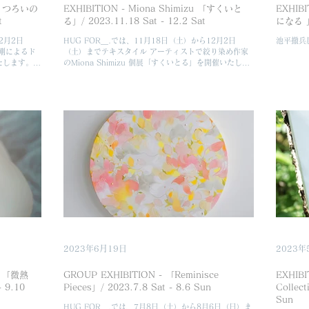
 「うつろいの
EXHIBITION - Miona Shimizu 「すくいと
EXHI
t
る」/ 2023.11.18 Sat - 12.2 Sat
になる 」
2月2日
HUG FOR＿.では、11月18日（土）から12月2日
池平撤兵
剛によるド
（土）までテキスタイル アーティストで絞り染め作家
たします。立
のMiona Shimizu 個展「すくいとる」を開催いたしま
となります。
す。 -- Artist Statement 今展示では、絞り染め技法と
いて音やイン
布による立体作品を用いたインスタレ...
2023年6月19日
2023年
chi 「微熱
GROUP EXHIBITION - 「Reminisce
EXHIBI
- 9.10
Pieces」/ 2023.7.8 Sat - 8.6 Sun
Collect
Sun
HUG FOR＿.では、7月8日（土）から8月6日（日）ま