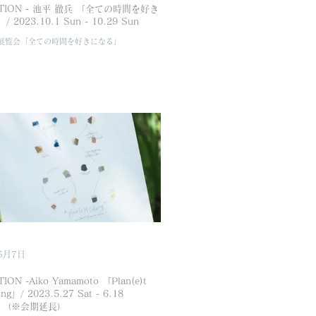
BITION - 池平 徹兵 「全ての時間を好き
/ 2023.10.1 Sun - 10.29 Sun
展覧会「全ての時間を好きになる」
5月7日
TION -Aiko Yamamoto 「Plan(e)t
ing」/ 2023.5.27 Sat - 6.18
 （※会期延長）