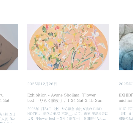
2025年12月26日
2025年
ru
Exhibition - Ayune Shojima「Flower
EXHIBIT
4 Sat
bed -ひらく前夜-」/ 1.24 Sat-2.15 Sun
michin
2026年1月24日（土）から鎌倉 由比ガ浜の BIRD
HUG F
HOTEL、並びにHUG FOR＿. にて、画家 庄島歩音に
（日）ま
から4月19日
よる「Flower bed －ひらく前夜－」 を開催いたしま
和紙の紙
二人展「Re
す。 そして初日の1月24日（土）には、庄島の新作を
山浦のどか
、異なるメデ
ご覧いただきながら、音楽家 森ゆに、Paniyolo による
たします
人の作品を通
レセプションディナーコンサートを開きます。 レセプ
はないさ