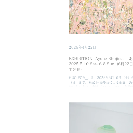
会場はHUG FOR＿.と異なる音楽ホール
鎌倉にて行います。会場には作品の一部を
津村がつくる風景に、静謐なピアノの音が
います。 コンサート終了後には、ギャラリ
し、文月と津村の作品をご覧いただける、
会を催す構成となっております。物理的な
越え、見ることと聴くこと、作品と音楽の
結びつき、心の中でひとつの風景が浮かび
な体験をしていただけますと幸いです。皆
をお待ちしております。 以下、Statement
2025年4月22日
上げるという行為には、少し不思議
EXHIBITION- Ayune Shojima
2025.5.10 Sat- 6.8 Sun（6月
で延長）
HUG FOR＿. は、2025年5月10日（土
（日）まで、画家 庄島歩音による個展「あ
催いたします。本展「あける」では、新作3
に展示いたします。 庄島歩音は、鮮やかな
な表現で私たちの暮らしに身近な動植物を
し、フォークア...