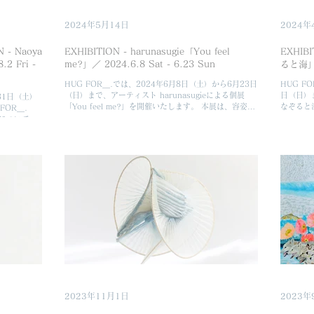
2024年5月14日
2024年
N - Naoya
EXHIBITION - harunasugie「You feel
EXHIB
2 Fri -
me?」／ 2024.6.8 Sat - 6.23 Sun
ると海」／
HUG FOR＿.では、2024年6月8日（土）から6月23日
HUG F
（日）まで、アーティスト harunasugieによる個展
日（日）
31日（土）
「You feel me?」を開催いたします。 本展は、容姿や
なぞると
FOR＿.
外見による差別、偏見から生じる多様な生きにくさ、そ
めての個
a「境界について」
の背景にある不当さが社会課題となっていルッキズム
や機微の
（=外見至上主義）にアプローチするアーティスト、
すべて新作
harunasugieにとってHUG FOR＿.での初の展覧会で
す。 作品はharunasugie自身がコンプレックスとなっ
ていた身体を自ら石膏で模り、ガラスや鏡を用いて抽象
的な造形に変容させた彫刻作品です。抗い切れない現代
社会のリアリティの中でアイデンティティに向き合い生
まれた親密的な想いが込められています。 また物理的
にオブジェとして空間に作品を存在させることで、鏡面
に映り込む自身（鑑賞者）と私たちを取り巻く背景（環
境や社会）の関係性に思考を巡らす体験を引き起こしま
す。皆さまのご来場をお待ちしております。 なお、5月
16日から5月31日までの常設展示期間にて、
harunasugieの小作品を先行してご紹介いたします。ご
2023年11月1日
2023年