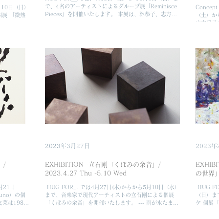
で、4名のアーティストによるグループ展「Reminisce
月10日（日）
Concept drawing ⁡ HUG FOR＿.では、5月27
Pieces」を開催いたします。 本展は、林恭子、志方弥
展 「微熱
（土）か
公、結美、木下友梨香の作品で構成されます。 コロナ
山本愛子の個
禍の行動制限が次第に解けた鎌倉の街は、国内外から
す。 山
連...
材及び廃
2023年3月27日
2023年
」/
EXHIBITION -立石剛「くぼみの余音」/
EXHI
2023.4.27 Thu -5.10 Wed
の世界」/ 
月21日
⁡ HUG FOR_. では4月27日(木)からから5月10日（水）
⁡ HUG
uno）の個
まで、音楽家で現代アーティストの立石剛による個展
（日）ま
菜は1984
「くぼみの余音」を開催いたします。 --- 雨が水たまり
ケ 個展
に活動してい
をつくり、 同時にそこにあったくぼみを現す やがて水
描く絵の
たまりは「くぼみの余音」だけを残し、また消えていく
なく、遠