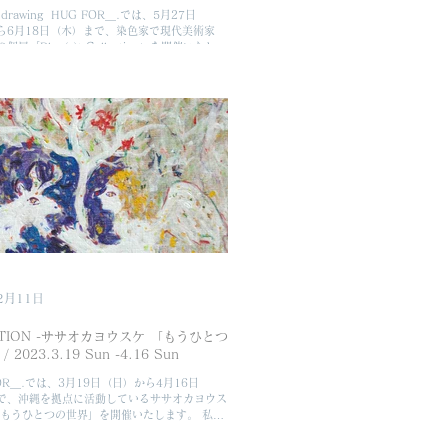
日
ら6月18日（木）まで、染色家で現代美術家
展「Plan(e)t Collecting」を開催いたしま
本愛子は、絹布、繭糸、天然染料などの自然素
材を用いて、ものの持つ...
2月11日
BITION -ササオカヨウスケ 「もうひとつ
2023.3.19 Sun -4.16 Sun
 FOR＿.では、3月19日（日）から4月16日
で、沖縄を拠点に活動しているササオカヨウス
「もうひとつの世界」を開催いたします。 私の
世界。 それは、実は私の想像の世界などでは
い遠いどこかに実在する世界なのではない か