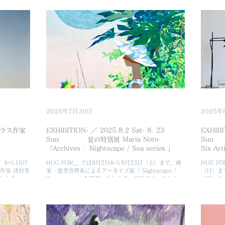
像が反射しな
ション会場は、鎌倉の海近くに佇むBIRD HOTEL。 こ
ションと
作品と空間、
の日のために、ウェルカムスパークリングシャンパン付
現いたし
覚の揺らぎと
きのショートディナーコースを特別にご用意していただ
要建築物
終日には、関
きました。アートのある空間で自由に感覚をひらく、温
二会場と
を迎えたコン
かな時間のはじまりとなれば幸いです。 この機会に皆
て制作し
 本展は、女性
さまとお会いできますことを楽しみにお待ちしておりま
築空間と
ugieによる
す。 ──── Ayune Shojima Statement 野の草花のふ
す。 Art
の表現が交
かふかに茂った草むら 誰かが植えた花壇ではないけれ
が、咲い
せ持つガラ
ど それはまるで Flower bed そのもののようだと思
から土の
上がる線。両
った 乾いたり、濡れたり 季節が過ぎて、咲いたり、枯
には見え
なく、感覚や
れたり 小さな生き物たちのベッドになったり、隠した
い、光の
え直します。
り 植物や動物たちの物
その姿を見せる。 2024年
しながらも、
に身
ージ、そして
2025年7月30日
2025年
×ガラス作家
EXHIBITION- ／ 2025.8.2 Sat- 8. 23
EXHIBI
Sun 夏の特別展 Maria Noto
Sun H
「Archives： Nightscape / Sea series 」
Six 
日）から10月
HUG FOR＿.では8月2日から8月23日（土）まで、画
HUG F
作家 津村里
家・能登真理亜によるアーカイブ展「 Nightscape /
（日）ま
します。本
Sea series 」 を開催いたします。本展では、これまで
のアーテ
作品と向き合
描いてきた都市の夜景と海の風景を中心に、能登真理亜
こと、の
広がってい
の代表的なシリーズをHUG FOR＿....
HUG 
、日常の景色
他者との
橋本秀幸によ
してまい
レセプション
と調和し