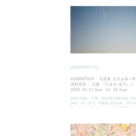
して、光や時間、そして鑑賞者の記憶や想
がら立ち現れるイメージの層を探ります。
そして来場者の身体が交差するなかで、知
新たな像の生成を試みます。また展覧会最
連イベントとしてピアニストの 横山起朗 
サートを開催いたします。 -- Statement
の身体をひとつの思考の起点とし、harunas
ガラス彫刻と、線画家 吉田薫による「線」
差する二人展です。透過性と物質性をあわ
ス、そして最小限の痕跡として空間に立ち
者の表現は、身体を単なる形態としてでは
記憶、社会的経験が折り重なる場として捉
形態的・象形的な女性身体の魅力を起点と
そこに投影されてきた社会的・文化的イメ
2025年8月17日
私
EXHIBITION - 写真家 文月ふみ 
津村里佳 二人展 「うえの ほう」／
2025.10.12 Sun- 10. 26 Sun
HUG FOR＿.では、2025年10月12日（
26日（日）まで、写真家 文月ふみ、ガラス
佳による二人展「うえの ほう」を開催いた
展は、「見上げる」ことから始まります。
うとき、自然に顔を上げ、視線が空間へと
く。そこに生まれる静けさと気づきにより
を変えていきます。 初日は、ピアニスト 
るレセプションコンサートを開催します。