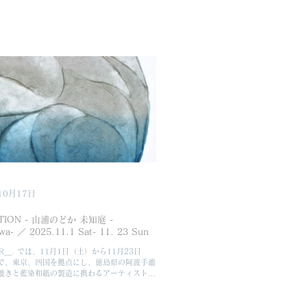
10月17日
ION - 山浦のどか 未知庭 -
iwa- ／ 2025.11.1 Sat- 11. 23 Sun
OR＿. では、11月1日（土）から11月23日
で、東京、四国を拠点にし、徳島県の阿波手漉
漉きと藍染和紙の製造に携わるアーティスト
による個展「未知庭- michiniwa-」を開催い
。 当たり前の日常風景の中にある当たり前で
まざまな景色を、ダイナミックなインスタレー