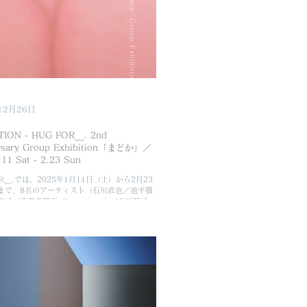
介しています。そこで本特別展はより、アート
の関係性を深く見つめ探る機会として開催いた
 本展は、岩佐知布由による空間演出のもと、
ーを一つの「暮らしの場」として見立て構成し
かと過ごすリビング、一人静かに過ごす時間。
らにも寄り添うように、アートがさりげなく、
かに在る風景を皆さまにご覧いただきます。
展アーティストは、稲田聡子、糸川ゆりえ、庄島
村淳、矢部桜、山浦のどか。 ＊プロフィール
ィストページへ 6名のアーティストは、植物の
12月26日
感、風の流れ、光の変化、空気の含
TION - HUG FOR＿. 2nd
rsary Group Exhibition「まどか」／
.11 Sat - 2.23 Sun
OR＿.では、2025年1月11日（土）から2月23
まで、8名のアーティスト（石川直也／池平徹
子／能登真理亜／harunasugie／八田綾子／
山本愛子）によるギャラリーの2周年を祝うグ
「まどか」を開催いたします。タイトルの「ま
、穏やかで円満な様子と、誰もが生まれながら
才能を発揮することができますようにと祈る
まどかにせんことを」という言葉から受けたも
3年目を迎えたHUG FOR＿.の2周年を祝うと
ーティストの皆さまや、いつもお支えいただい
さまの前途が洋々たるものになるよう願った、
さわしい展覧会です。これまでご紹介してきた