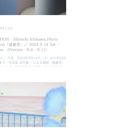
ストと、新しくご紹介するアーティストの多彩
加え、2周年限定アイテムの販売やワークショ
、関連イベントも多数企画しております。
年に向けた新たなスタートが素晴らしいひととき
とを願っております。皆さまのご来場をお待ち
。 ◆HUG FOR＿. 2nd Anniversary
8月13日
TION - Shinichi Ichikawa Photo
tion「逃避考」／ 2024.9.14 Sat -
9.29 Sun （Preview：9.4 - 9.11）
OR＿. では、2024年9月14日（土）から9月29
まで、写真家 市川森一 による個展「逃避考」
たします。東京を拠点に活動している市川森一
初めての個展では、これまで制作してきたシリ
Accumulated Times」「Idle...