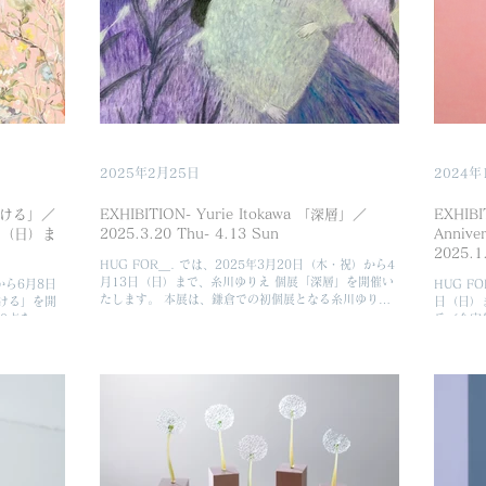
カノンハウス
品をご紹
携え、文月と
と暮らし
優しく寄り添
します。
ーを開放
ギャラリ
ささやかな夜
ます。誰
空間の距離を
そのどち
余韻が静かに
けれど確
あがる、そん
── 出
さまのご来場
歩音、松
（略文） 見
はアーテ
2025年2月25日
2024年
姿や生命
 「あける」／
EXHIBITION- Yurie Itokawa 「深層」／
EXHIBI
22日（日）ま
2025.3.20 Thu- 4.13 Sun
Annive
2025.1
HUG FOR＿. では、2025年3月20日（木・祝）から4
月13日（日）まで、糸川ゆりえ 個展「深層」を開催い
）から6月8日
HUG F
たします。 本展は、鎌倉での初個展となる糸川ゆりえ
ける」を開
日（日）
による大作を始めとした新作、そして新たな試みとして
0点を一堂
兵／今実佐
立体作品を絵画と共に展示いたします。またHUG...
色彩と繊細
松村淳／
モチーフに
ループ展
どか」は
の個性や
「種智を
のです。 
共に、ア
ている皆
新年にふ