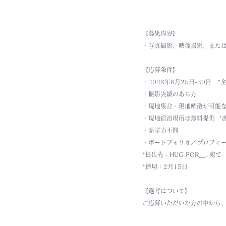
【募集内容】
・写真撮影、映像撮影、また
【応募条件】
・2026年6月25日-30日　
・撮影実績のある方
・現地集合・現地解散が可能
・現地宿泊場所は無料提供  
・語学力不問
・ポートフォリオ／プロフィー
*提出先：HUG FOR＿. 
宛て（i
*締切：2月15日
【選考について】
ご応募いただいた方の中から、H