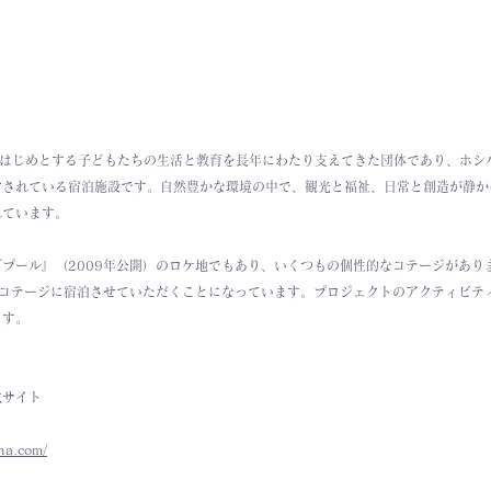
をはじめとする子どもたちの生活と教育を長年にわたり支えてきた団体であり、ホシ
営されている宿泊施設です。自然豊かな環境の中で、観光と福祉、日常と創造が静か
れています。
プール』（2009年公開）のロケ地でもあり、いくつもの個性的なコテージがあり
kaコテージに宿泊させていただくことになっています。プロジェクトのアクティビテ
ます。
公式サイト
na.com/