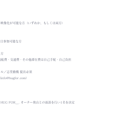
は映像化が可能な方（いずれか、もしくは両方）
*全日参加可能な方
な方
*渡航費・交通費・その他滞在費は自己手配・自己負担
ル／志望動機 提出必須
nfo@hugfor.com
）
UG FOR＿. オーナー奥山との面談を行い1名を決定