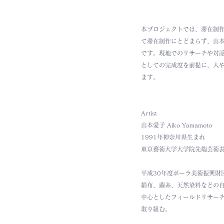
本プロジェクトでは、滞在制
て滞在制作にとどまらず、山
です。現地でのリサーチや対
としての完成度を前提に、人
ます。
Artist　
山本愛子 Aiko Yamamoto
1991年神奈川県生まれ
東京藝術大学大学院先端芸術
平成30年度ポーラ美術振興財
絹布、繭糸、天然染料などの
中心としたフィールドリサー
取り組む。