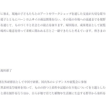
作に加え、現地の子どもたちとのアートやワークショップを通した交流が大切な取り
本愛子とともにバーンロムサイの商品開発を行い、その後の市場への流通までを視野
話を通じて、ものづくりと社会との接点を探ります。帰国後は、成果発表として展覧
や場所に敬意を持って柔軟に関われる方とご一緒できたらと考えています。皆さまの
表現科修了
団在外研修員として中国で研修。国内外のレジデンスや展覧会に参加
自然素材及び廃材を用いて、ものの持つ土着性や記憶の在り処についてを主題とした
チと滞在制作を行うほか、自らが畑で育てた植物や生活圏に生息する野草から染料を