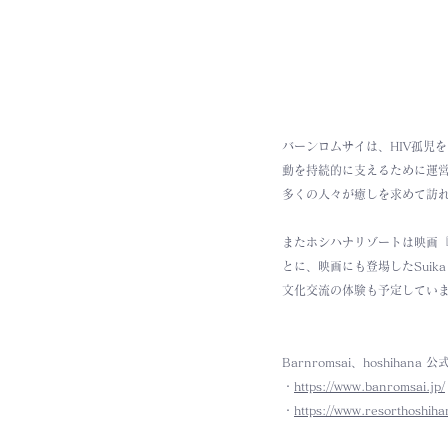
バーンロムサイは、HIV孤児
動を持続的に支えるために運
多くの人々が癒しを求めて訪
またホシハナリゾートは映画『
とに、映画にも登場したSui
文化交流の体験も予定してい
Barnromsai、hoshihana 
・
https://www.banromsai.jp/
・
https://www.resorthoshiha