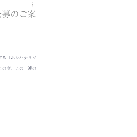
r 公募のご案
営する「ホシハナリゾ
この度、この一連の