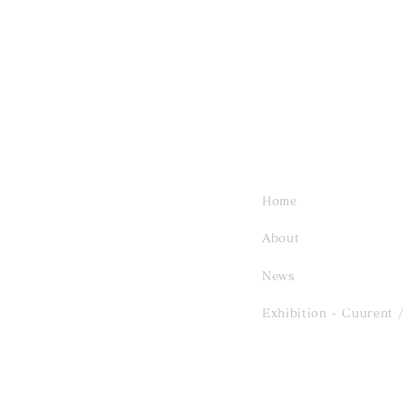
Home
About
Exhibition 「YUKO
News
TANIMOTO 」／
Exhibition - Cuurent
/
2026.7.19 Sun - 7.26 Sun