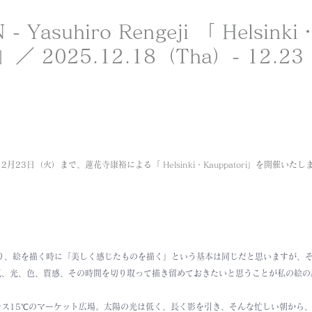
 - Yasuhiro Rengeji 「 Helsinki
i 」／ 2025.12.18（Tha）- 12.2
ら12月23日（火）まで、蓮花寺康裕による「 
Helsinki・Kauppatori
」を開催いたし
なり、絵を描く時に「美しく感じたものを描く」という基本は同じだと思いますが、
気、光、色、質感、その時間を切り取って描き留めておきたいと思うことが私の絵の
ス15℃のマーケット広場。太陽の光は低く、長く影を引き、そんな忙しい朝から