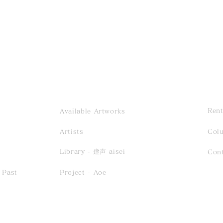
Rent
Available Artworks
Artists
Col
Event- 2026.12.13 sun /
Exh
Library ‐ 逢声 aisei
Con
Saho Terao「inori、
る風」
 Past
Project - Aoe
tomoshibi、haruka」
-6.2
Reception Solo Concert