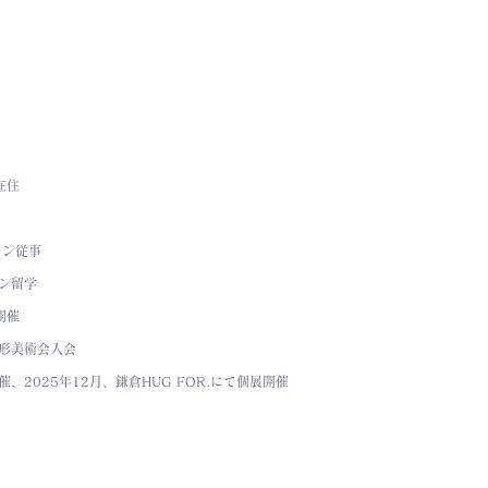
在住
イン従事
イン留学
開催
流形美術会入会
、2025年12月、鎌倉HUG FOR.にて個展開催