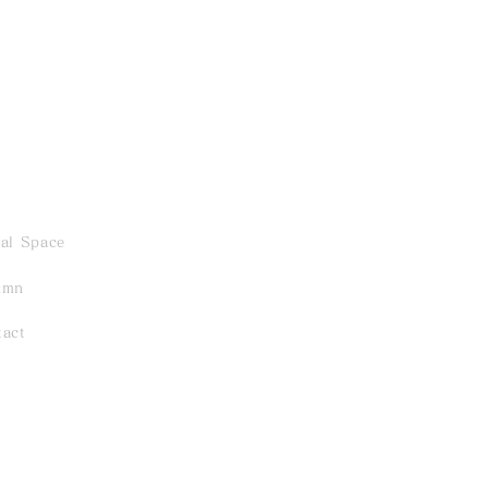
al Space
umn
ibition - 「五月の緑、薫
tact
 ／ 2026.5.23 Sat
1 Sun