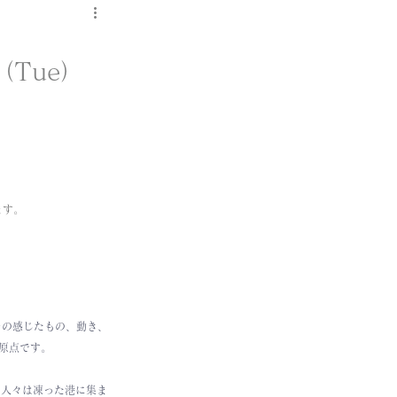
・
3（Tue）
ます。
その感じたもの、動き、
原点です。
、人々は凍った港に集ま