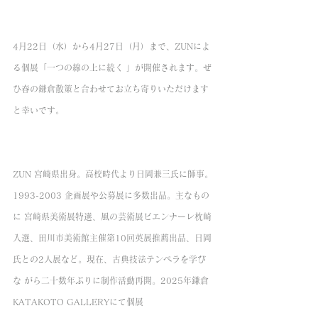
4月22日（水）から4月27日（月）まで、ZUNによ
る個展「一つの線の上に続く 」が開催されます。ぜ
ひ春の鎌倉散策と合わせてお立ち寄りいただけます
と幸いです。
ZUN 宮崎県出身。高校時代より日岡兼三氏に師事。
1993-2003 企画展や公募展に多数出品。主なもの
に 宮崎県美術展特選、風の芸術展ビエンナーレ枕崎
入選、田川市美術館主催第10回英展推薦出品、日岡 
氏との2人展など。現在、古典技法テンペラを学び
な がら二十数年ぶりに制作活動再開。2025年鎌倉 
KATAKOTO GALLERYにて個展