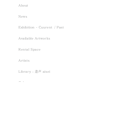
About
News
Event- 2026.12.13 sun
Exhibition -
Exhibition - Cuurent
/ Past
/ Saho Terao「inori、
緑、薫る風」 ／
Available Artworks
tomoshibi、haruka」
2026.5.23 Sat
Rental Space
Reception Solo Concert
Sun
Artists
Library ‐ 逢声 aisei
Column
Contact
Project - Aoe