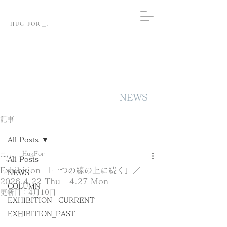
HUG FOR＿.
NEWS
記事
All Posts
HugFor
All Posts
Exhibition 「一つの線の上に続く」／
NEWS
2026.4.22 Thu - 4.27 Mon
COLUMN
更新日：
4月10日
EXHIBITION _CURRENT
EXHIBITION_PAST