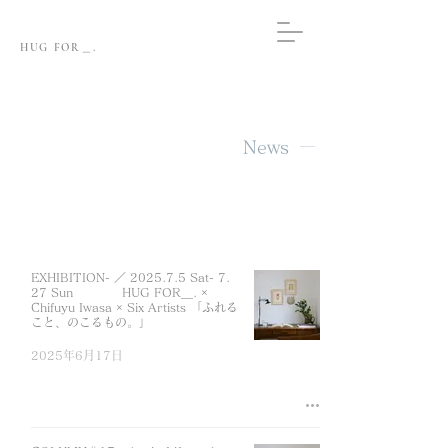
HUG FOR＿.
News
EXHIBITION- ／ 2025.7.5 Sat- 7.
27 Sun HUG FOR＿. ×
Chifuyu Iwasa × Six Artists 「ふれる
こと、のこるもの。」
2025年6月17日