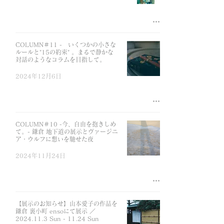
COLUMN＃11 - いくつかの小さな
ルールと"15の約束" 。まるで静かな
対話のようなコラムを目指して。
2024年12月6日
COLUMN＃10 -今、自由を抱きしめ
て。- 鎌倉 地下道の展示とヴァージニ
ア・ウルフに想いを馳せた夜
2024年11月24日
【展示のお知らせ】山本愛子の作品を
鎌倉 裏小町 ensoにて展示 ／
2024.11.3 Sun - 11.24 Sun