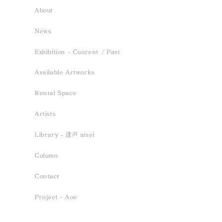
About
News
Exhibition - Cuurent
/ Past
Available Artworks
Rental Space
Artists
Library ‐ 逢声 aisei
Column
Contact
Project - Aoe