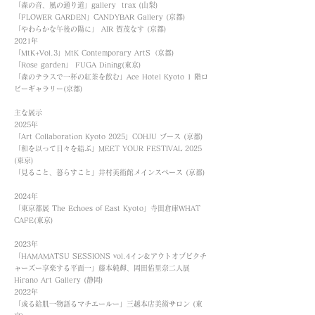
「森の音、風の通り道」gallery trax (山梨)
「FLOWER GARDEN」CANDYBAR Gallery (京都)
「やわらかな午後の陽に」 AIR 賀茂なす (京都)
2021年
「MtK+Vol.3」MtK Contemporary ArtS（京都)
「Rose garden」 FUGA Dining(東京)
「森のテラスで一杯の紅茶を飲む」Ace Hotel Kyoto 1 階ロ
ビーギャラリー(京都)
主な展示
2025年
「Art Collaboration Kyoto 2025」COHJU ブース (京都)
「和を以って日々を結ぶ」MEET YOUR FESTIVAL 2025
(東京)
「見ること、暮らすこと」井村美術館メインスペース (京都)
2024年
「東京都展 The Echoes of East Kyoto」寺田倉庫WHAT
CAFE(東京)
2023年
「HAMAMATSU SESSIONS vol.4イン&アウトオブビクチ
ャーズー享楽する平面一」藤本純輝、岡田佑里奈二人展
Hirano Art Gallery (静岡)
2022年
「或る給肌一物語るマチエールー」三越本店美術サロン (東