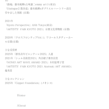
京)
「路地」藤本純輝x五味謙二emmy art十(東京)
「Dialogue2:散歩道」藤本純輝xガプリエル·ハートリー清昌
堂やました別館 (京都)
2021年
「Kyoto Perspective」ANB Tokyo(東京)
「ARTISTS' FAIR KYOTO 2021」京都文化博物館 (京都)
2020年「クロスフロンティアVol.1」ワコールスタディーホー
ル京都(京都)
主な受賞歴
2025年「群馬青年ビエンナーレ2025」入選
2021年「シェル美術賞2021」角奈緒子審査員賞
「NONIO ART WAVE AWARD 2021」木村絵理子賞
「ARTISTS' FAIR KYOTO 2021 Akatsuki ART AWARD」
優秀賞
主なコレクション
2025年「Coppel Foundation」(メキシコ)
Home
About