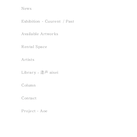
News
Exhibition - Cuurent
/ Past
Available Artworks
Rental Space
Artists
Library ‐ 逢声 aisei
Column
Contact
Project - Aoe