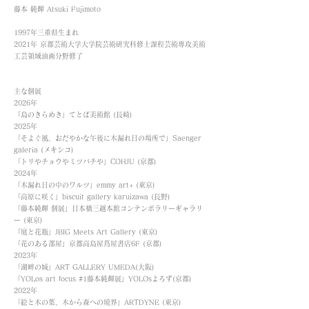
藤本 純輝 Atsuki Fujimoto
1997年三重県生まれ
2021年 京都芸術大学大学院芸術研究科修士課程芸術專攻美術
工芸領域油画分野修了
主な個展
2026年
「島のきらめき」てとば美術館 (長崎)
2025年
「そよぐ風、おだやかな午後に木漏れ日の場所で」Saenger
galeria (メキシコ)
「トリやチョウやミツバチや」COHJU (京都)
2024年
「木漏れ日の中のワルツ」emmy art+ (東京)
「高原に咲く」biscuit gallery karuizawa (長野)
「藤本純輝 個展」日本橋三越本館コンテンボラリーギャラリ
ー (東京)
「庭と花瓶」JBIG Meets Art Gallery (東京)
「花のある部屋」京都高島屋蔦屋書店6F (京都)
2023年
「湖畔の城」ART GALLERY UMEDA(大阪)
「YOLos art focus #1藤本純輝展」YOLOsよろず(京都)
2022年
「絵と木の葉、木から森への境界」ARTDYNE (東京)