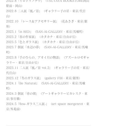
2022.8「イロドリノナツ」（TSUTAYA BOOKSTORE岡山
駅前・岡山）
2022.8 二人展「風／景」（ギャラリー子の星・東京/代官
山）
2022.10 「レース＆アクセサリー展」（花あさぎ・東京/銀
座）
2023.1「in RED」（SAN-AI-GALLERY・東京/馬喰町）
2023.2「春の作家展」（カタカナ・東京/自由が丘）
2023.5「色とガラス展」（カタカナ・東京/自由が丘）
2023.7 個展「水辺の夢」（SAN-AI-GALLERY・東京/馬喰
町）
2023.8「手のひらの、アオイ月の物語」（アズールロゼギャ
ラリー・東京/自由が丘）
2023.11 二人展「風／景 vol.2」（ギャラリー子の星・東京/
代官山）
2023.12「冬のガラス展」（gallery FBI・東京/銀座）
2024.1「Be Natural」（SAN-AI-GALLERY・東京/馬喰
町）
2024.3 個展「春の朝」（アートギャラリーピカレスク・東
京/参宮橋）
2024.5「flow-ガラス三人展-」（art space morgenrot・東
京/外苑前）