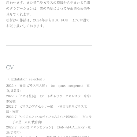
想わせます。また景色やガラスの積層から生まれる色彩
のグラデーションは、光の角度によって多面的な表情を
見せてくれます。
松村淳の作品は、2024年からHUG FOR＿.にて常設で
お取り扱いしております。
CV
〈 Exhibition selected 〉
2022.4「春霞‐ガラス三人展‐」（art space morgenrot・東
京/外苑前）
2022.6「セカイ星展」（アートギャラリーピカレスク・東京/
参宮橋）
2022.7「ガラスのアクセサリー展」（秋田市新屋ガラス工
房・秋田）
2022.7「つくるひと×つかうひと×みるひと展2022」（ギャラ
リー子の星・東京/代官山）
2022.7「Boon2 エキシビション」（SAN-AI-GALLERY・東
京/馬喰町）