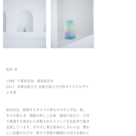
松村 淳
1988 千葉県出身、新潟県在住
2011
多摩美術大学 美術学部工芸学科ガラスプログラ
ム卒業​
松村淳は、積層するガラスの重なりの中に空気、風、
木々の揺らぎ、朝陽が射しこむ森、静寂の夜など、日常
で遭遇する風景から着想されたイメージを色鉛筆で描き
表現しています。手の平に乗る奥ゆかしさからは、懐か
しい記憶の欠片や、移ろう季節の瞬間の大切さを静かに