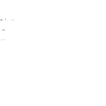
al Space
umn
tact