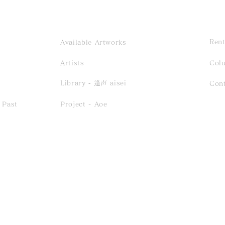
Rent
Available Artworks
Artists
Col
Library ‐ 逢声 aisei
Con
 Past
Project - Aoe