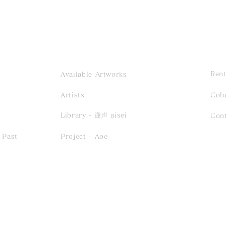
Rent
Available Artworks
Artists
Col
Library ‐ 逢声 aisei
Con
 Past
Project - Aoe