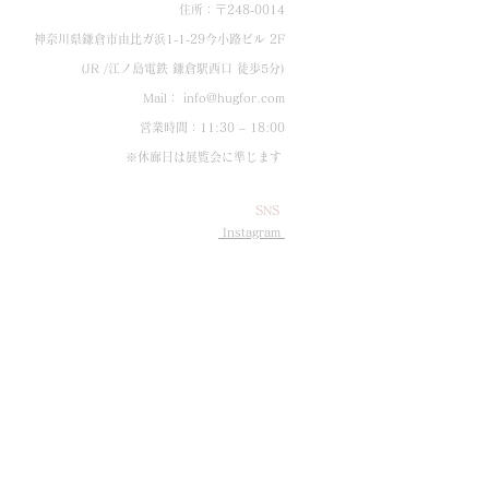
住所：〒248-0014
神奈川県鎌倉市由比ガ浜1-1-29今小路ビル 2F
(JR /江ノ島電鉄 鎌倉駅西口 徒歩5分)
Mail：
info@hugfor.com
営業時間：11:30 – 18:00
※休廊日は展覧会に準じます
SNS
Instagram