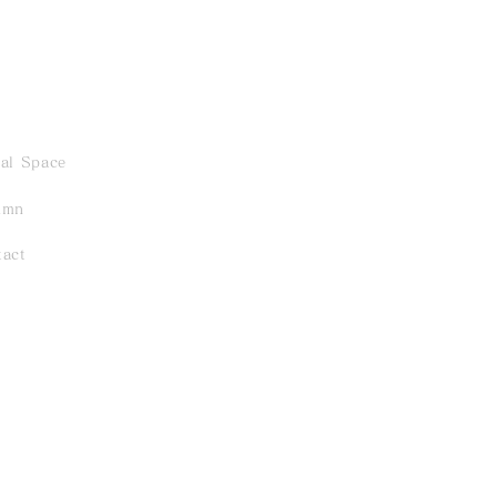
al Space
umn
tact