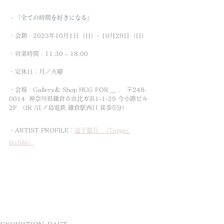
・「全ての時間を好きになる」
・
会期：2023年10月1日（日）- 10月29日（日）
・
営業時間：11:30 – 18:00 
・
定休日：月／火曜
・
会場：Gallery＆ Shop HUG FOR ＿ .　〒248-
0014  神奈川県鎌倉市由比ガ浜1-1-29 今小路ビル 
2F （JR /江ノ島電鉄 鎌倉駅西口 徒歩5分）
・ARTIST PROFILE：
池平徹兵  （Teppei 
Ikehila）