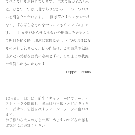
で生きている景色になります。 全力で描かれたもの
は、ひとつ一つが主役でありながら、一つ一つが互
いを引き立て合います。 「削ぎ落とすシンプルでは
なく、ばらばらなものを一つにできるシンプル」で
す。　 世界中があらゆる出会いや出来事を必要とし
て明日を描く時、地球は究極に美しい1つの球体にな
るのかもしれません。私の作品は、この言葉で記録
出来ない感覚を言葉に変換せずに、そのままの状態
で保管したものたちです。 
Teppei  Ikehila
10月8日（日）は、前半にギャラリーにてアーティ
ストトークを開催し、後半は池平撤兵と共にギャラ
リー近隣へ、借景を探すフィールドワークに出かけ
ます。
お子様から大人の方まで楽しめますのでどなた様も
お気軽にご参加ください。