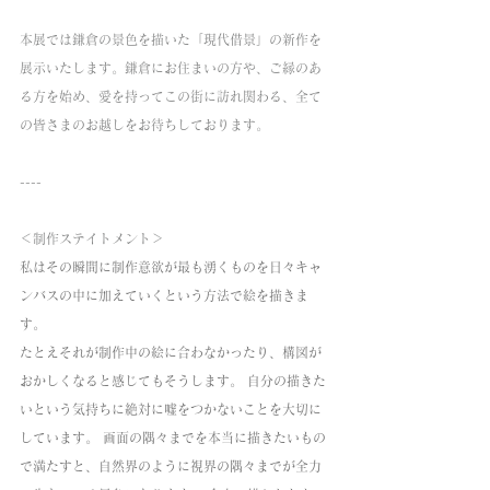
本展では鎌倉の景色を描いた「現代借景」の新作を
展示いたします。鎌倉にお住まいの方や、ご縁のあ
る方を始め、愛を持ってこの街に訪れ関わる、全て
の皆さまのお越しをお待ちしております。
----
＜制作ステイトメント＞
私はその瞬間に制作意欲が最も湧くものを日々キャ
ンバスの中に加えていくという方法で絵を描きま
す。 
たとえそれが制作中の絵に合わなかったり、構図が
おかしくなると感じてもそうします。 自分の描きた
いという気持ちに絶対に嘘をつかないことを大切に
しています。 画面の隅々までを本当に描きたいもの
で満たすと、自然界のように視界の隅々までが全力