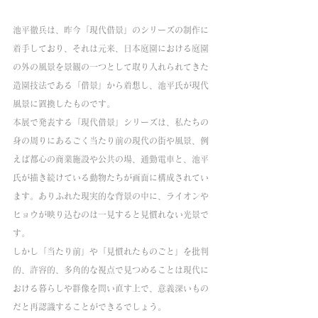
池平徹兵は、昨今「現代借景」のシリーズの制作に
着手しており、それは元来、日本庭園における庭園
の外の風景を景観の一つとして取り入れられてきた
造園技法である「借景」から着想し、池平氏が現代
風景に置換したものです。
本展で発表する「現代借景」シリーズは、私たちの
身の周りにあるごく当たり前の現代の街や風景、例
えば都心の商業施設や公共の場、通勤電車と、池平
氏が描き続けている動物たちが画面に構成されてい
ます。ありふれた現実的な背景の中に、ライオンや
ヒョウが映り込むのは一見すると見慣れない光景で
す。
しかし「当たり前」や「見慣れたものごと」を批判
的、許容的、多角的な視点で見つめることは現代に
おける暮らしや群像を問い直す上で、意義深いもの
だと再認識することができるでしょう。