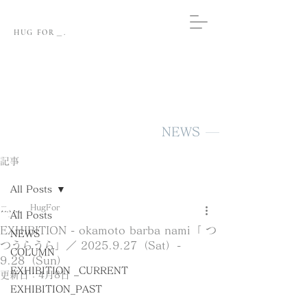
HUG FOR＿.
NEWS
記事
All Posts
HugFor
All Posts
EXHIBITION - okamoto barba nami「 つ
NEWS
つうらうら」／ 2025.9.27（Sat）-
COLUMN
9.28（Sun）
EXHIBITION _CURRENT
更新日：
4月8日
EXHIBITION_PAST