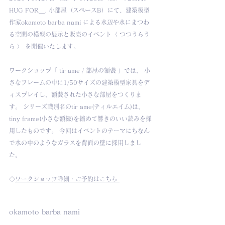
HUG FOR＿. 小部屋（スペースB）にて、建築模型
作家okamoto barba nami による
水辺や水にまつわ
る空間の模型の展示と販売の
イベント〈 つつうらう
ら 〉 を開催いたします。
ワークショップ「 tir ame / 部屋の額装 」では、 小
さなフレームの中に1/50サイズの建築模型家具をデ
ィスプレイし、額装された小さな部屋をつくりま
す。 シリーズ識別名のtir ame(ティルエイム)は、
tiny frame(小さな額縁)を縮めて響きのいい読みを採
用したものです。 今回はイベントのテーマにちなん
で水の中のようなガラスを背面の壁に採用しまし
た。
◇
ワークショップ詳細・ご予約はこちら 
okamoto barba nami