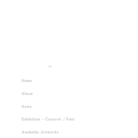
Home
About
News
Event- 2026.12.13 sun
Exhibition -
Exhibition - Cuurent
/ Past
/ Saho Terao「inori、
緑、薫る風」 ／
Available Artworks