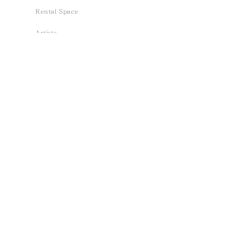
tomoshibi、haruka」
2026.5.23 Sat
Rental Space
Reception Solo Concert
Sun
Artists
Library ‐ 逢声 aisei
Column
Contact
Project - Aoe