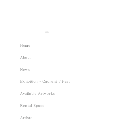
Home
About
News
Event- 2026.12.13 sun
Exhibition -
Exhibition - Cuurent
/ Past
/ Saho Terao「inori、
緑、薫る風」 ／
Available Artworks
tomoshibi、haruka」
2026.5.23 Sat
Rental Space
Reception Solo Concert
Sun
Artists