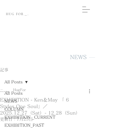
HUG FOR＿.
NEWS
記事
All Posts
HugFor
All Posts
EXHIBITION - Ken＆May 「 6
NEWS
Styles,One Soul」／
COLUMN
2025.12.27（Sat）- 12.28（Sun）
EXHIBITION _CURRENT
更新日：
7月23日
EXHIBITION_PAST