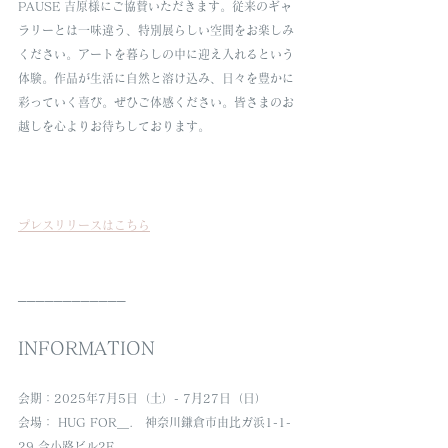
PAUSE 吉原様にご協賛いただきます。従来のギャ
ラリーとは一味違う、特別展らしい空間をお楽しみ
ください。アートを暮らしの中に迎え入れるという
体験。作品が生活に自然と溶け込み、日々を豊かに
彩っていく喜び。ぜひご体感ください。皆さまのお
越しを心よりお待ちしております。
プレスリリースはこちら
────────────
INFORMATION
会期：2025年7月5日（土）- 7月27日（日）
会場： HUG FOR＿.　神奈川鎌倉市由比ガ浜1-1-
29 今小路ビル2F