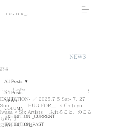
HUG FOR＿.
NEWS
記事
All Posts
HugFor
All Posts
EXHIBITION- ／ 2025.7.5 Sat- 7. 27
NEWS
Sun HUG FOR＿. × Chifuyu
COLUMN
Iwasa × Six Artists 「ふれること、のこる
EXHIBITION _CURRENT
もの。」
EXHIBITION_PAST
更新日：
4月12日