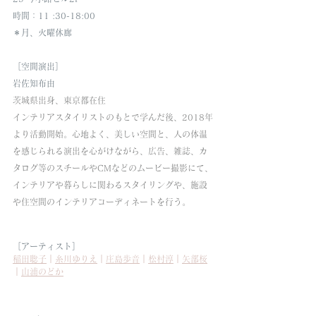
時間：11 :30-18:00　
＊月、火曜休廊
［空間演出］　　　
岩佐知布由
茨城県出身、東京都在住
インテリアスタイリストのもとで学んだ後、2018年
より活動開始。心地よく、美しい空間と、人の体温
を感じられる演出を心がけながら、広告、雑誌、カ
タログ等のスチールやCMなどのムービー撮影にて、
インテリアや暮らしに関わるスタイリングや、施設
や住空間のインテリアコーディネートを行う。
［アーティスト］　
稲田聡子
｜
糸川ゆりえ
｜
庄島歩音
｜
松村淳
｜
矢部桜
｜
山浦のどか