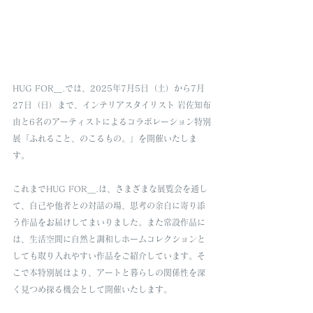
HUG FOR＿.では、2025年7月5日（土）から7月
27日（日）まで、インテリアスタイリスト 岩佐知布
由と6名のアーティストによるコラボレーション特別
展「ふれること、のこるもの。」を開催いたしま
す。
これまでHUG FOR＿.は、さまざまな展覧会を通し
て、自己や他者との対話の場、思考の余白に寄り添
う作品をお届けしてまいりました。また常設作品に
は、生活空間に自然と調和しホームコレクションと
しても取り入れやすい作品をご紹介しています。そ
こで本特別展はより、アートと暮らしの関係性を深
く見つめ探る機会として開催いたします。