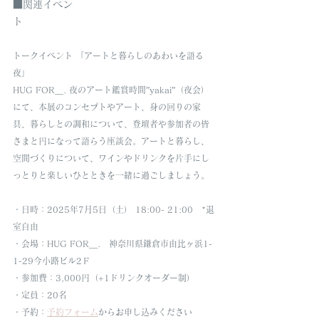
■関連イベン
ト　
トークイベント 「アートと暮らしのあわいを語る
夜」
HUG FOR＿. 夜のアート鑑賞時間”yakai”（夜会）
にて、本展のコンセプトやアート、身の回りの家
具、暮らしとの調和について、登壇者や参加者の皆
さまと円になって語らう座談会。アートと暮らし、
空間づくりについて、ワインやドリンクを片手にし
っとりと楽しいひとときを一緒に過ごしましょう。
・日時：2025年7月5日（土） 18:00- 21:00　*退
室自由
・会場：HUG FOR＿.　神奈川県鎌倉市由比ヶ浜1-
1-29今小路ビル2Ｆ
・参加費：3,000円（+1ドリンクオーダー制）
・定員：20名
・予約：
予約フォーム
からお申し込みください