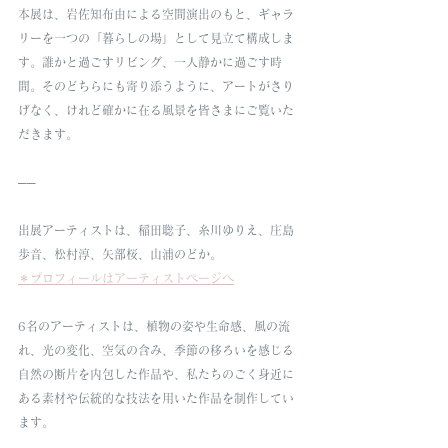
本展は、岩佐知布由による空間演出のもと、ギャラ
リーを一つの「暮らしの場」として見立て構成しま
す。誰かと過ごすリビング、一人静かに過ごす時
間。そのどちらにも寄り添うように、アートがさり
げなく、けれど確かに在る風景を皆さまにご覧いた
だきます。
──
出展アーティストは、稲田聡子、糸川ゆりえ、庄島
歩音、松村淳、矢部桜、山浦のどか。
＊プロフィールはアーティストページへ
6名のアーティストは、植物の姿や生命感、風の流
れ、光の変化、空気の含み、季節の移ろいを感じる
自然の断片を内包した作品や、私たちのごく身近に
ある素材や伝統的な技法を用いた作品を制作してい
ます。