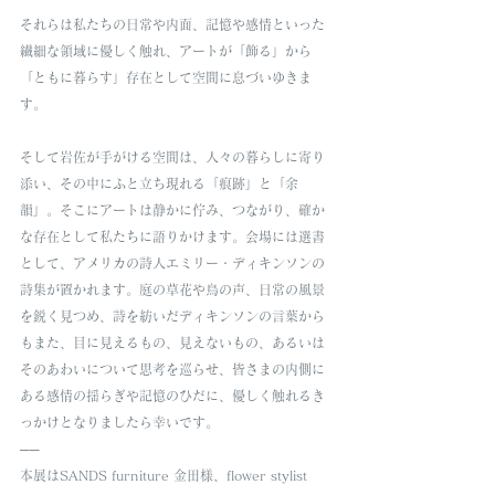
それらは私たちの日常や内面、記憶や感情といった
繊細な領域に優しく触れ、アートが「飾る」から
「ともに暮らす」存在として空間に息づいゆきま
す。
そして岩佐が手がける空間は、人々の暮らしに寄り
添い、その中にふと立ち現れる「痕跡」と「余
韻」。そこにアートは静かに佇み、つながり、確か
な存在として私たちに語りかけます。会場には選書
として、アメリカの詩人エミリー・ディキンソンの
詩集が置かれます。庭の草花や鳥の声、日常の風景
を鋭く見つめ、詩を紡いだディキンソンの言葉から
もまた、目に見えるもの、見えないもの、あるいは
そのあわいについて思考を巡らせ、皆さまの内側に
ある感情の揺らぎや記憶のひだに、優しく触れるき
っかけとなりましたら幸いです。
──
本展はSANDS furniture 金田様、flower stylist 