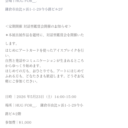
会場｜HUG FOR＿.
鎌倉市由比ヶ浜1-1-29今小路ビル2F
＜定期開催 対話型鑑賞会開催のお知らせ＞
＊本展出展作品を題材に、対話型鑑賞会を開催いた
します。
はじめにアートカードを使ったアイスブレイクを行
い、
自然と発話やコミュニケーションが生まれるところ
からゆっくり始めます。
はじめての方も、おひとりでも。アートにはじめて
ふれる方も、どなたさまも歓迎します。どうぞお気
軽にご参加ください。
日時 │2026 年5月23日（土）14:00-15:00
場所│HUG FOR＿.　鎌倉市由比ヶ浜1-1-29今小
路ビル2階
参加費│¥1,000