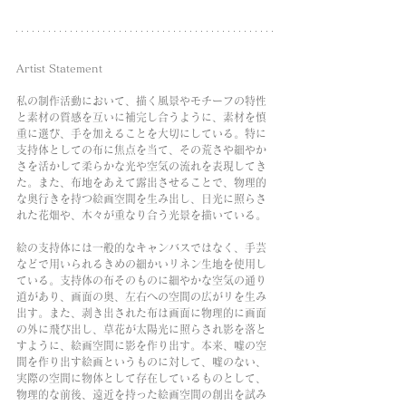
Artist Statement 
私の制作活動において、描く風景やモチーフの特性
と素材の質感を互いに補完し合うように、素材を慎
重に選び、手を加えることを大切にしている。特に
支持体としての布に焦点を当て、その荒さや細やか
さを活かして柔らかな光や空気の流れを表現してき
た。また、布地をあえて露出させることで、物理的
な奥行きを持つ絵画空間を生み出し、日光に照らさ
れた花畑や、木々が重なり合う光景を描いている。
絵の支持体には一般的なキャンバスではなく、手芸
などで用いられるきめの細かいリネン生地を使用し
ている。支持体の布そのものに細やかな空気の通り
道があり、画面の奥、左右への空間の広がリを生み
出す。また、剥き出された布は画面に物理的に画面
の外に飛び出し、草花が太陽光に照らされ影を落と
すように、絵画空間に影を作り出す。本来、嘘の空
間を作り出す絵画というものに対して、嘘のない、
実際の空間に物体として存在しているものとして、
物理的な前後、遠近を持った絵画空間の創出を試み