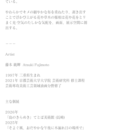
ている。
やわらかでキメの細やかな布を重ねたり、剥き出す
ことで浮かび上がる花や草木の様相は花や花をとリ
まく光·空気のたしかな気配を、画面、展示空間に創
出する。
－－－
Artist
藤本 純輝  Atsuki Fujimoto
1997年 三重県生まれ
2021年 京都芸術大学大学院 芸術研究科 修士課程 
芸術專攻美術工芸領域油画分野修了
主な個展
2026年
「島のきらめき」てとば美術館 (長崎)
2025年
「そよぐ風、おだやかな午後に木漏れ日の場所で」