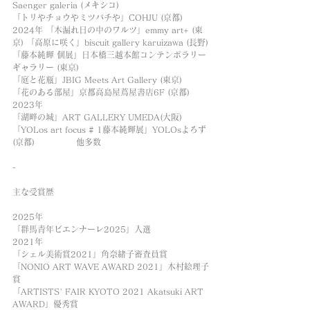
Saenger galeria (メキシコ)
「トリやチョウやミツバチや」COHJU (京都)
2024年 「木漏れ日の中のワルツ」emmy art+ (東
京) 「高原に咲く」biscuit gallery karuizawa (長野)
「藤本純輝 個展」日本橋三越本館コンテンポラリー
ギャラリー (東京)
「庭と花瓶」JBIG Meets Art Gallery (東京)
「花のある部屋」京都高島屋蔦屋書店6F (京都)
2023年
「湖畔の城」ART GALLERY UMEDA(大阪)
「YOLos art focus # 1藤本純輝展」YOLOsよろず
(京都)　　　　　他多数
-
主な受賞歴
2025年
「群馬青年ビエンナーレ2025」入選
2021年
「シェル美術賞2021」角奈緒子審査員賞
「NONIO ART WAVE AWARD 2021」木村絵理子
賞
「ARTISTS' FAIR KYOTO 2021 Akatsuki ART 
AWARD」優秀賞