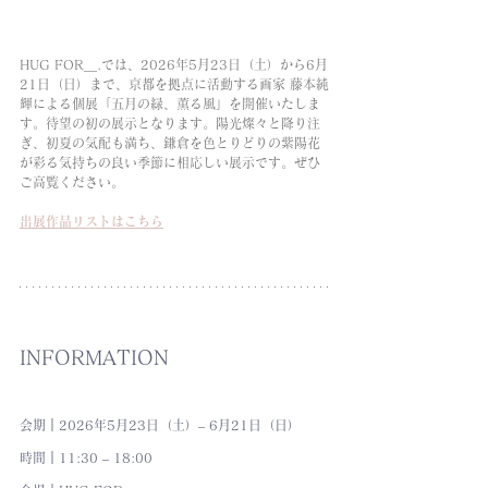
HUG FOR＿.では、2026年5月23日（土）から6月
21日（日）まで、京都を拠点に活動する画家 藤本純
輝による個展「五月の緑、薫る風」を開催いたしま
す。待望の初の展示となります。陽光燦々と降り注
ぎ、初夏の気配も満ち、鎌倉を色とりどりの紫陽花
が彩る気持ちの良い季節に相応しい展示です。ぜひ
ご高覧ください。
出展作品リストはこちら
INFORMATION
会期｜2026年5月23日（土）– 6月21日（日）
時間｜11:30 – 18:00