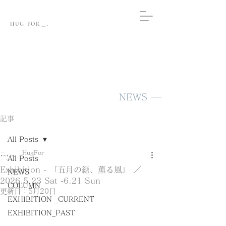
HUG FOR＿.
NEWS
記事
All Posts
HugFor
All Posts
Exhibition - 「五月の緑、薫る風」 ／
NEWS
2026.5.23 Sat -6.21 Sun
COLUMN
更新日：
5月20日
EXHIBITION _CURRENT
EXHIBITION_PAST