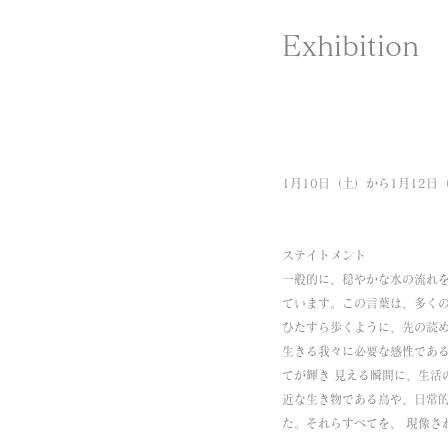
Exhibitio
1月10日（土）から1月12
ステイトメント
一般的に、穏やかな水の流れ
ています。この言葉は、多くの
ひたすら歩くように、先の読め
生きる我々に必要な感性である
てが輝き 見える瞬間に、生活
近な生き物である鳥や、日常
た。それらすべてを、 現像さ