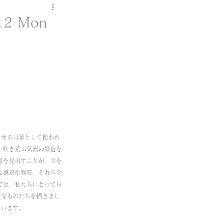
12 Mon
させる言葉として使われ
、吹き荒ぶ気流の景色を
穏を見出すことが、今を
な風景や物質。それら全
では、私たちにとって身
要なものたちを描きまし
ています。