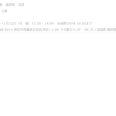
公募展　協賛賞　受賞 
4　入選
1月12日（月・祝）11:30 – 18:00　※最終日のみ 16:30まで
248-0014 神奈川県鎌倉市由比ガ浜1-1-29 今小路ビル 2F （JR /江ノ島電鉄 鎌