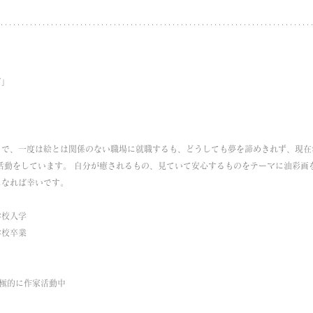
ぎ」
きで、一度は絵とは関係のない職場に就職するも、どうしても夢を諦めきれず、現在
活動をしています。 自分が癒されるもの、見ていて安心するものをテーマに油彩画
なれば幸いです。 
学校入学 
学校卒業 
極的に作家活動中 