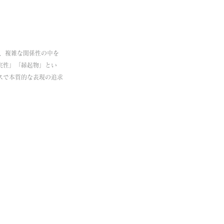
、複雑な関係性の中を
実性」「縁起物」とい
スで本質的な表現の追求