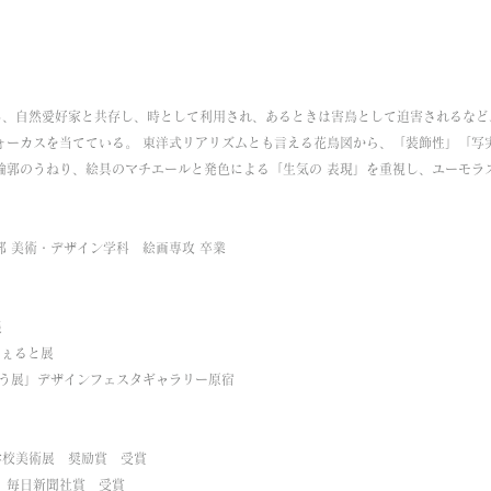
し、自然愛好家と共存し、時として利用され、あるときは害鳥として迫害されるなど
ォーカスを当てている。 東洋式リアリズムとも言える花鳥図から、「装飾性」「写
輪郭のうねり、絵具のマチエールと発色による「生気の 表現」を重視し、ユーモラ
学部 美術・デザイン学科　絵画専攻 卒業 
 
んちぇると展 
ゅう展」デザインフェスタギャラリー原宿 
等学校美術展　奨励賞　受賞
術院　毎日新聞社賞　受賞 