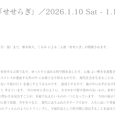
n 「せせらぎ」／2026.1.10 Sat - 1.
日（月・祝）まで、植木裕大、くるみ による二人展「せせらぎ」が開催されます。
を形容する言葉であり、ゆったりと流れる時空間を表したり、心地 よい響きを連想
ストレスが蔓延する世の中 に必要となり得るものです。 現代社会を生きることは
ない不穏の日々 を過ごすようなものです。 混沌とする中で、嵐の中にわずかな平
と 考えています。 川のせせらぎのように、ささやかで取り留めのないもの。素朴
の豊かさを見出すことが、本展で伝えたいものの一つとなっています。 今回の展示
的に使う食器、空や木々など、 現代にありふれたモチーフであり、人生において重
れたフィルムのようにトリミングし、平面作品として時空間に固定することを試み