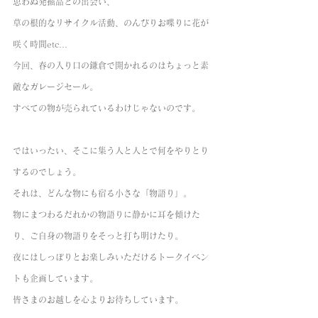
思わぬ発掘品との出会い、
草の根的なリサイクル活動、のんびりお喋りに花が
咲く時間etc…
今回、春の入り口の鎌倉で開かれるのはちょっと素
敵なガレージセール。
すべての物が売られているわけじゃないのです。
ではいったい、そこに集う人と人とで何をやりとり
するのでしょう。
それは、どんな物にも宿る小さな「物語り」。
物にまつわるだれかの物語りに静かに耳を傾けた
り、ご自身の物語りをそっと打ち明けたり。
夜にはしっぽりとお楽しみいただけるトークイベン
トも企画しています。
皆さまのお越しを心よりお待ちしています。