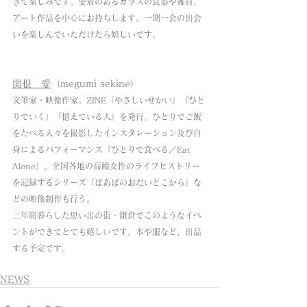
きて楽しみです。愛着のあるガラスの食器や雑貨、
アート作品を中心にお持ちします。一期一会の出会
いを楽しんでいただけたら嬉しいです。
関根　愛
（megumi sekine）
文筆家・映像作家。ZINE『やさしいせかい』『ひと
りでいく』『憶えている人』を発行。ひとりでご飯
をたべる人々を撮影したインスタレーション及び自
身によるパフォーマンス『ひとりで食べる／Eat 
Alone』、全国各地の高齢女性のライフヒストリー
を記録するシリーズ『ばあばのおだいどこから』な
どの映像制作も行う。
三年間暮らした思い出の街・鎌倉でこのようなイベ
ントができてとても嬉しいです。本や服など、出品
する予定です。
NEWS