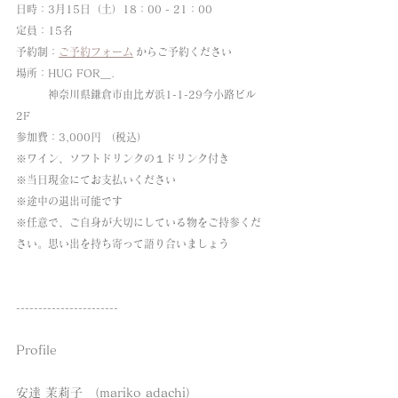
日時：3月15日（土）18：00 - 21：00
定員：15名
予約制：
ご予約フォーム
からご予約ください
場所：HUG FOR＿. 
　　　神奈川県鎌倉市由比ガ浜1-1-29今小路ビル
2F
参加費：3,000円 （税込）
※ワイン、ソフトドリンクの１ドリンク付き　
※当日現金にてお支払いください
※途中の退出可能です
※任意で、ご自身が大切にしている物をご持参くだ
さい。思い出を持ち寄って語り合いましょう
-----------------------
Profile
安達 茉莉子
 （mariko adachi）