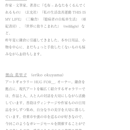
作家・文筆家。著書に『毛布 – あなたをくるんでく
れるもの』（玄光社）『私の生活改善運動 THIS IS 
MY LIFE』（三輪舎）『臆病者の自転車生活』（亜
紀書房）、『世界に放りこまれた』（twililight）な
ど。
昨年夏に鎌倉に引越してきました。本や日用品、小
物を中心に、まだちょっと手放したくないものも悩
みながらお持ちします。
奥山 英里子
 （eriko okuyama）
アートギャラリー HUG FOR＿. オーナー。鎌倉を
拠点に、現代アートを幅広く紹介するギャラリーで
は、作品と人、人と人の対話を大切にしながら活動
しています。普段はヴィンテージや作家ものの日用
品を少しずつ集め、自分なりの美学を大切に暮らし
ています。骨董市や蚤の市を巡るのが好きなので、
今回このようなガレージセールを開催することがで