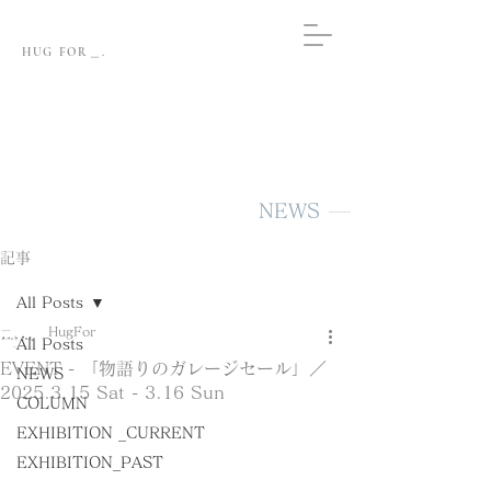
HUG FOR＿.
NEWS
記事
All Posts
HugFor
All Posts
EVENT - 「物語りのガレージセール」／
NEWS
2025.3.15 Sat - 3.16 Sun
COLUMN
EXHIBITION _CURRENT
EXHIBITION_PAST