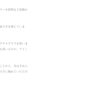
リーや照明など装飾か
面白さを感じていま
やカクテルグラスを使いま
も低いものの、ワイン
ことから、実はそれら
の手に触れていただけ