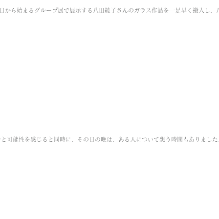
6日から始まるグループ展で展示する八田綾子さんのガラス作品を一足早く搬入し、
。
力と可能性を感じると同時に、その日の晩は、ある人について想う時間もありました