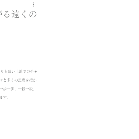
ながる遠くの
ゆかりも薄い土地でのチャ
々と多くの恩恵を授か
一歩一歩、一段一段、
ます。