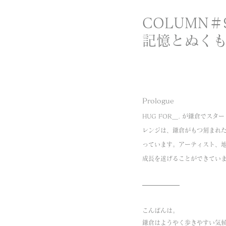
COLUMN＃
記憶とぬく
Prologue
HUG FOR＿. が鎌倉でス
レンジは、鎌倉がもつ刻まれ
っています。アーティスト、
成長を遂げることができてい
こんばんは。
鎌倉はようやく歩きやすい気