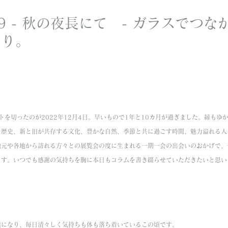
9 - 秋の夜長にて - ガラスでつ
もり。
タートを切ったのが2022年12月4日。早いもので1年と10カ月が過ぎました。縁も
た歴史、新と旧が共存する文化、豊かな自然、季節と共に過ごす時間、魅力溢れる人
地元や各地から訪れる方々との展覧会の度に生まれる一期一会の出会いのおかげで、
ます。いつでも感謝の気持ちを胸に本日もコラムを書き綴らせていただきたいと思い
候になり、毎日清々しく気持ちも体も落ち着いているこの頃です。