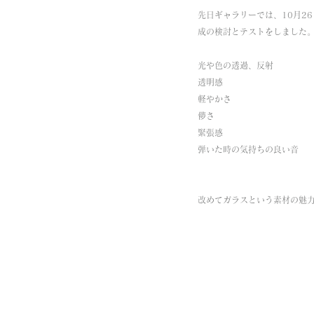
先日ギャラリーでは、10月2
成の検討とテストをしました
光や色の透過、反射
透明感
軽やかさ
儚さ
緊張感
弾いた時の気持ちの良い音
改めてガラスという素材の魅