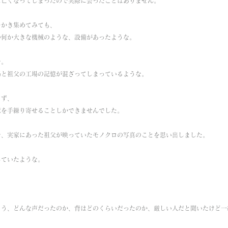
に亡くなってしまったので実際に会ったことはありません。
をかき集めてみても、
の何か大きな機械のような、設備があったような。
な。
場と祖父の工場の記憶が混ざってしまっているような。
らず、
憶を手繰り寄せることしかできませんでした。
で、実家にあった祖父が映っていたモノクロの写真のことを思い出しました。
していたような。
ろう、どんな声だったのか、背はどのくらいだったのか、厳しい人だと聞いたけど一