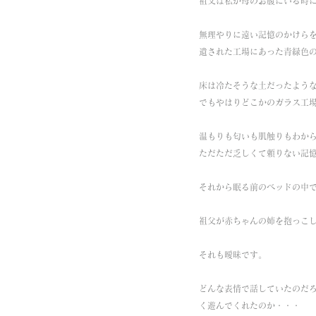
祖父は私が母のお腹にいる時
無理やりに遠い記憶のかけら
遺された工場にあった青緑色
床は冷たそうな土だったよう
でもやはりどこかのガラス工
温もりも匂いも肌触りもわか
ただただ乏しくて頼りない記
それから眠る前のベッドの中
祖父が赤ちゃんの姉を抱っこ
それも曖昧です。
どんな表情で話していたのだ
く遊んでくれたのか・・・