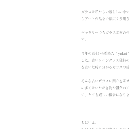
ガラスは私たちの暮らしの中
らアート作品まで幅広く多用
ギャラリーでもガラス素材の
す。
今年の8月から始めた " ya
した。古いワイングラス独特
を注いだ時に分かるガラスの
そんな古いガラスに関心を寄
の多くはいただき物や祖父の
て、とても嬉しい機会になり
とはいえ、