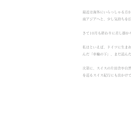
最近は海外にいらっしゃる方
南アジアへと、少し気持ちを
さて10月も終わりに差し掛か
私はといえば、ドイツに生ま
んだ「車輪の下」、まだ読ん
次第に、スイスの片田舎や自
を巡るスイス紀行にも出かけ