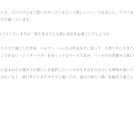
からも、このコラムをご覧いただいているという嬉しいニュースを耳にし、アメリカ
広げて綴っています。
ろうとしていますが、皆さまはどんな風に夜長をお過ごしでしょうか。
れスイスで過ごした作家、ヘルマン・ヘッセの作品を手に取って、自然と共に生きた
だことがない「シッダールタ」をゆっくりなペースで読み、ヘッセの自然観や言葉に
然に恵まれた小都市での暮らしを選択したヘッセの生き方そのものにも興味が湧いて
てみたいなと、旅行サイトをチラチラと覗いては、過去の偉人へ想いを馳せて過ごし