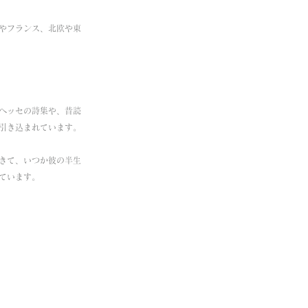
やフランス、北欧や東
ヘッセの詩集や、昔読
引き込まれています。
きて、いつか彼の半生
ています。