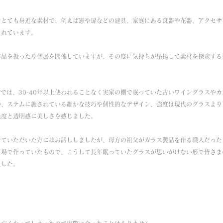
でとても身近な素材で、例えば窓や扉などの建具、家庭にある食器や花器、アクセサ
されています。
作品を扱ったり個展を開催していますが、その度に気持ちが昂揚して素材を探求する
kai "では、30-40年以上使われることなく実家の棚で眠っていた古いワイングラス
の、ステムに施されている細かな技巧や個性的なデザイン、強度は現代のグラスより
純度と透明感に美しさを感じました。
せていただいた方にはお話ししましたが、母方の祖父がガラス製品を作る職人だった
工場で作っていたもので、こうして長年眠っていたグラスが思いがけない形で皆さま
ました。