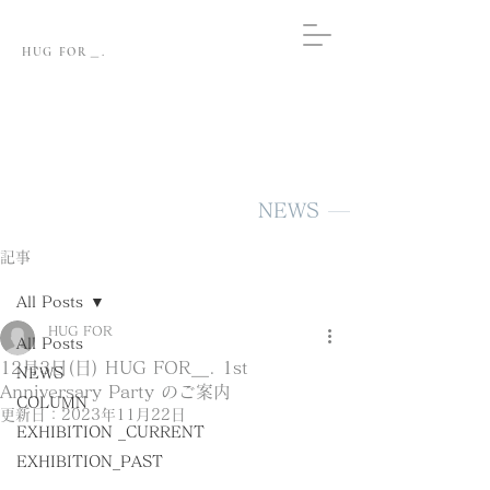
HUG FOR＿.
NEWS
記事
All Posts
HUG FOR
All Posts
12月3日(日) HUG FOR＿. 1st
NEWS
Anniversary Party のご案内
COLUMN
更新日：
2023年11月22日
EXHIBITION _CURRENT
EXHIBITION_PAST