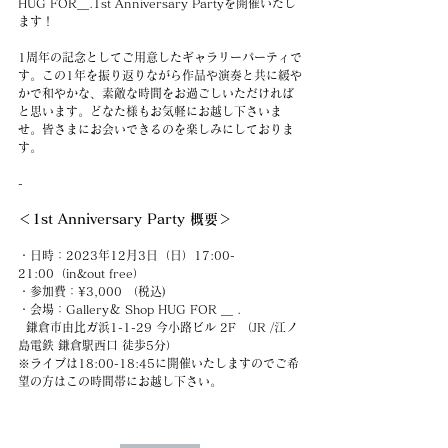
HUG FOR＿.1st Anniversary Partyを開催いたし
ます！
1周年の記念としてご用意したギャラリーパーティで
す。この1年を振り返りながら作品や演奏と共に緩や
かで和やかな、素敵な時間をお過ごしいただければ
と思います。どなた様もお気軽にお越し下さいま
せ。皆さまにお会いできるのを楽しみにしておりま
す。
-
＜1st Anniversary Party 概要＞
・日時：2023年12月3日（日）17:00-
21:00（in&out free）
・参加費：¥3,000 （税込)
・会場：Gallery＆ Shop HUG FOR ＿ .　
  鎌倉市由比ガ浜1-1-29 今小路ビル 2F （JR /江ノ
島電鉄 鎌倉駅西口 徒歩5分）
※ライブは18:00-18:45に開催いたしますのでご希
望の方はこの時間帯にお越し下さい。