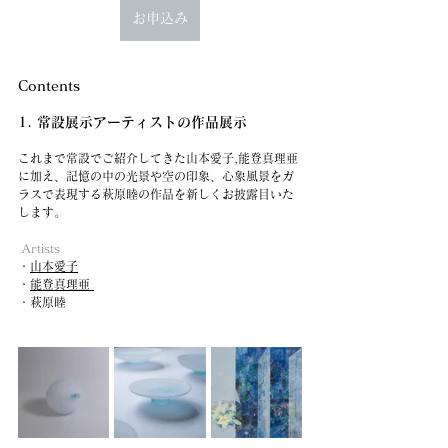
お申込み
Contents
1. 常設展示アーティストの作品展示
これまで常設でご紹介してきた山本愛子,能登真理亜
に加え、記憶の中の光景や空の印象、心象風景をガ
ラスで表現する萩原睦の作品を新しくお披露目いた
します。　　
 Artists
・
山本愛子
・
能登真理亜 
・萩原睦 