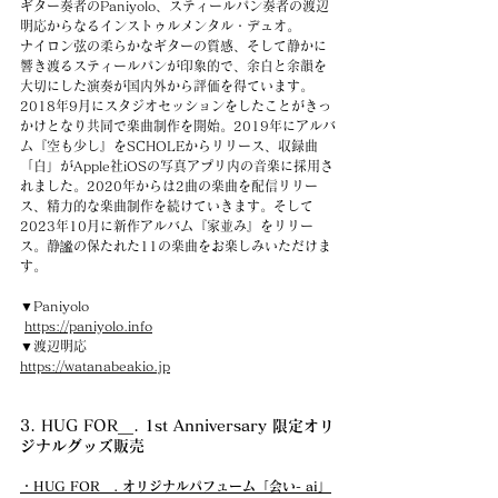
ギター奏者のPaniyolo、スティールパン奏者の渡辺
明応からなるインストゥルメンタル・デュオ。
ナイロン弦の柔らかなギターの質感、そして静かに
響き渡るスティールパンが印象的で、余白と余韻を
大切にした演奏が国内外から評価を得ています。
2018年9月にスタジオセッションをしたことがきっ
かけとなり共同で楽曲制作を開始。2019年にアルバ
ム『空も少し』をSCHOLEからリリース、収録曲
「白」がApple社iOSの写真アプリ内の音楽に採用さ
れました。2020年からは2曲の楽曲を配信リリー
ス、精力的な楽曲制作を続けていきます。そして
2023年10月に新作アルバム『家並み』をリリー
ス。静謐の保たれた11の楽曲をお楽しみいただけま
す。
▼Paniyolo  
https://paniyolo.info
▼渡辺明応    
https://watanabeakio.jp
3. HUG FOR＿. 1st Anniversary 限定オリ
ジナルグッズ販売
・HUG FOR＿. オリジナルパフューム「会い- ai」