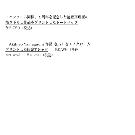
・
パフューム同様、１周年を記念した能登真理亜の
描き下ろし作品をプリントしたトートバック
￥2,750（税込）
・
Akihiro Yamaguchi 作品《Lis》をモノクローム
プリントした限定Tシャツ
  　BK/WH（各色
M/Lsize）　￥6,250（税込）