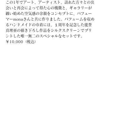
この1年でアート、アーティスト、訪れた方々との出
会いと再会によって得た心の機微と、ギャラリーが
纏い始めた空気感の余韻をコンセプトに、パフュー
マーmonaさんと共に作りました。パフュームを収め
るハンドメイドの巾着には、１周年を記念した能登
真理亜の描き下ろし作品をシルクスクリーンでプリ
ントした唯一無二のスペシャルなセットです。　 
￥10,000（税込）