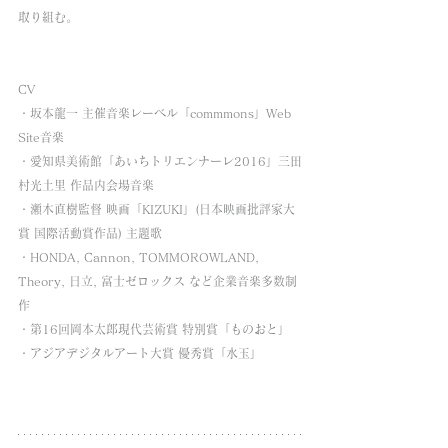
取り組む。
CV
・坂本龍一 主催音楽レーベル「commmons」Web 
Site音楽
・愛知県美術館「あいちトリエンナーレ2016」三田
村光土里 作品内会場音楽
・瀬木直樹監督 映画「KIZUKI」(日本映画批評家大
賞 国際活動賞作品) 主題歌
・HONDA, Cannon, TOMMOROWLAND, 
Theory, 日立, 富士ゼロックス など企業音楽多数制
作
・第16回岡本太郎現代芸術賞 特別賞「ものおと」
・アジアデジタルアート大賞 優秀賞「水玉」