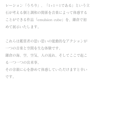
レーション「うろり」、「1+1＝1である」という立
石が考える個と調和の関係を音楽によって体感する
ことができる作品「emulsion cube」を、鎌倉で初
めて展示いたします。
これらは鑑賞者の思い思いの能動的なアクションが
一つの音楽と空間を生む体験です。
鎌倉の海、空、空気、人の流れ、そしてここで起こ
る一つ一つの出来事。
その余韻に心を静めて体感していただけますと幸い
です。