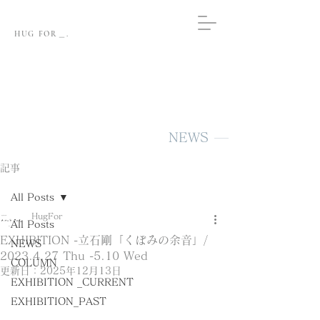
HUG FOR＿.
NEWS
記事
All Posts
HugFor
All Posts
EXHIBITION -立石剛「くぼみの余音」/
NEWS
2023.4.27 Thu -5.10 Wed
COLUMN
更新日：
2025年12月13日
EXHIBITION _CURRENT
EXHIBITION_PAST