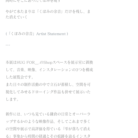
同時にそこにあったくぼみを現す
やがて水たまりは「くぼみの余音」だけを残し、ま
た消えていく
(「
くぼみの余音
」Artist Statement )
---
本展はHUG FOR＿.のShopスペースを展示室に置換
して、音楽、映像、インスタレーションの3つを構成
した展覧会です。
また日々の制作活動の中で立石が蓄積し、空間を可
視化してみせるドローイング作品も併せて展示いた
します。
新作には、いつも見ている鎌倉の日常とオーバーラ
ップするかのような映像作品、そしてこれまで多く
の空間や展示で高評価を得ている「雫が落ちて消え
る」事象から時間の経過とその痕跡を辿るインスタ