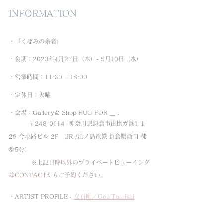
INFORMATION
・「くぼみの余音」
・
会期：2023年4月27日（木）- 5月10日（水）
・
営業時間：11:30 – 18:00 
・
定休日：火曜
・
会場：Gallery＆ Shop HUG FOR ＿ .
          〒248-0014  神奈川県鎌倉市由比ガ浜1-1-
29 今小路ビル 2F （JR /江ノ島電鉄 鎌倉駅西口 徒
歩5分）
           ※上記日時以外のプライベートビューイング
は
CONTACT
からご予約ください。
・ARTIST PROFILE：
立石剛／Gou Tateishi