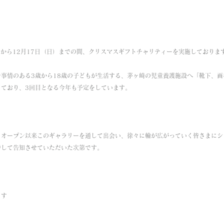
14日から12月17日（日）までの間、クリスマスギフトチャリティーを実施しておりま
々な事情のある3歳から18歳の子どもが生活する、茅ヶ崎の児童養護施設へ「靴下、
っており、3回目となる今年も予定をしています。
月オープン以来このギャラリーを通して出会い、徐々に輪が広がっていく皆さまにシ
待して告知させていただいた次第です。
ます