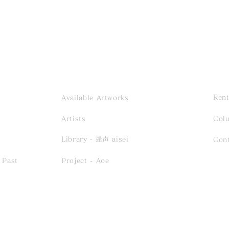
Rent
Available Artworks
Artists
Col
Event- 2026.12.13 sun /
Exh
Library ‐ 逢声 aisei
Con
Saho Terao「inori、
る風」
 Past
Project - Aoe
tomoshibi、haruka」
-6.2
Reception Solo Concert