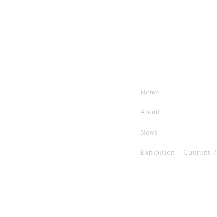
Home
About
Exhibition 「YUKO
News
TANIMOTO 」／
Exhibition - Cuurent
/
2026.7.19 Sun - 7.26 Sun