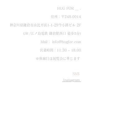
HUG FOR ＿ .
住所：〒248-0014
神奈川県鎌倉市由比ガ浜1-1-29今小路ビル 2F
(JR /江ノ島電鉄 鎌倉駅西口 徒歩5分)
Mail：
info@hugfor.com
営業時間：11:30 – 18:00
※休廊日は展覧会に準じます
SNS
Instagram