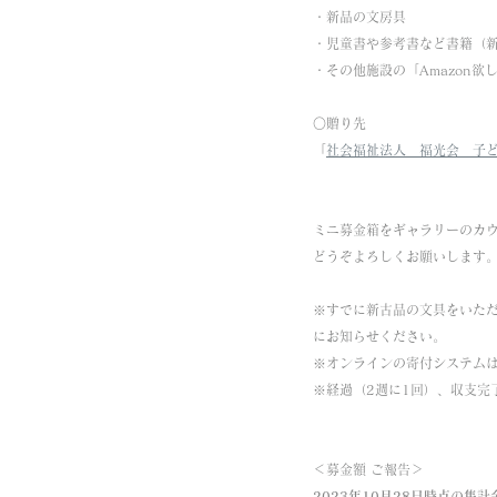
・新品の文房具
・児童書や参考書など書籍（
・その他施設の「Amazon
○贈り先
「
社会福祉法人　福光会　子
ミニ募金箱をギャラリーのカ
どうぞよろしくお願いします
※すでに新古品の文具をいた
にお知らせください。
※オンラインの寄付システム
※経過（2週に1回）、収支完
＜募金額 ご報告＞
2023年10月28日時点の集計金