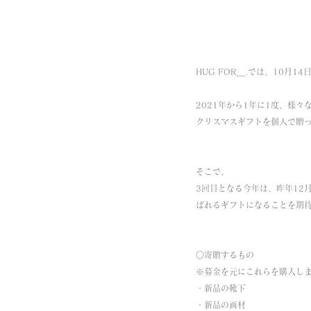
HUG FOR＿.では、10月
2021年から1年に1度、様
クリスマスギフトを個人で贈
そこで。
3回目となる今年は、昨年12
ばれるギフトになることを期
○寄贈するもの　
※募金を元にこれらを購入し
・新品の靴下
・新品の画材