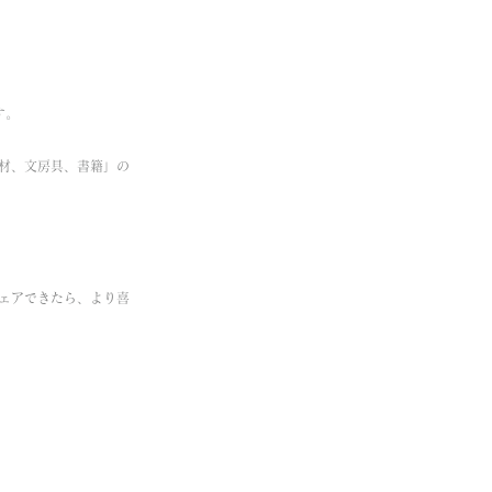
す。
画材、文房具、書籍」の
ェアできたら、より喜