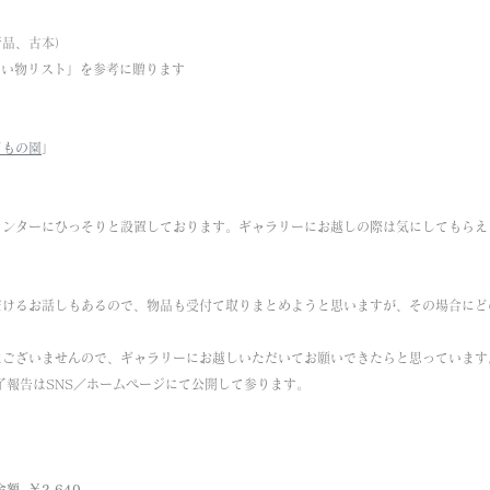
新品、古本）
欲しい物リスト」を参考に贈ります
どもの園
」
ウンターにひっそりと設置しております。ギャラリーにお越しの際は気にしてもらえ
。
だけるお話しもあるので、物品も受付て取りまとめようと思いますが、その場合にど
はございませんので、ギャラリーにお越しいただいてお願いできたらと思っています
了報告はSNS／ホームページにて公開して参ります。
額  ￥2,640