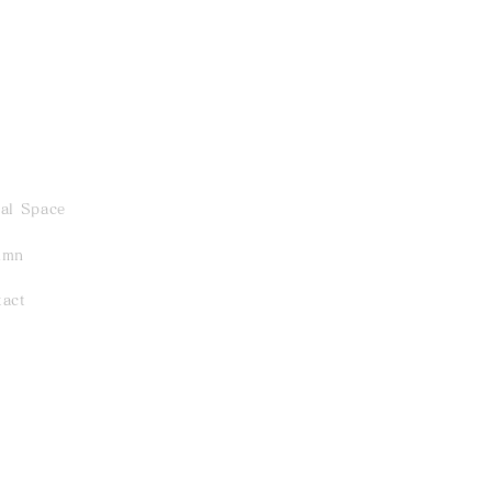
al Space
umn
ibition - 「五月の緑、薫
tact
 ／ 2026.5.23 Sat
1 Sun