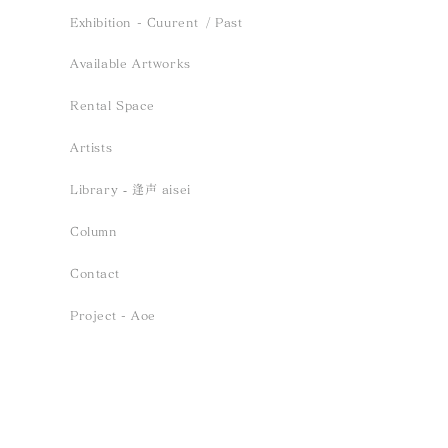
Exhibition - Cuurent
/ Past
Available Artworks
EXHIBITION - HUG FOR＿.
Rental Space
2nd Anniversary Group
Artists
Exhibition「まどか」／
Library ‐ 逢声 aisei
2025.1.11 Sat - 2.23 Sun
Column
Contact
Project - Aoe