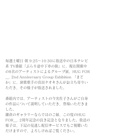
毎週土曜日 朝 9:25〜10:30に放送中の日本テレビ
系 TV番組「ぶらり途中下車の旅」に、現在開催中
の8名のアーティストによるグループ展、HUG FOR
＿. 2nd Anniversary Group Exhibition 「まど
か」に、演歌歌手の真田ナオキさんがお立ち寄りい
ただき、その様子が放送されました。
番組内では、アーティストの今実佐子さんがご自身
の作品について説明していただき、登場いただきま
した。
鎌倉のギャラリーならではのご縁、この度のHUG 
FOR＿. 2周年記念の良き記念となりました。放送の
様子は、下記の見逃し配信サービスでもご視聴いた
だけますので、よろしければご覧ください。