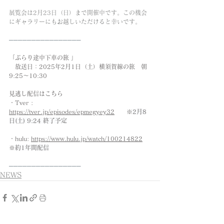
展覧会は2月23日（日）まで開催中です。この機会
にギャラリーにもお越しいただけると幸いです。
────────────────
「ぶらり途中下車の旅 」
　放送日：2025年2月1日（土）横須賀線の旅　朝 
9:25〜10:30
見逃し配信はこちら
・Tver : 
https://tver.jp/episodes/epmegyey32
　　※
2月8
日(土) 9:24 終了予定
・hulu: 
https://www.hulu.jp/watch/100214822
※
約1年間配信
────────────────
NEWS