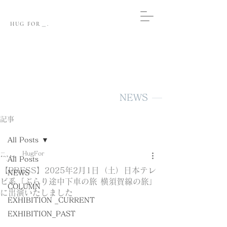
HUG FOR＿.
NEWS
記事
All Posts
HugFor
All Posts
【PRESS】2025年2月1日（土）日本テレ
NEWS
ビ系「ぶらり途中下車の旅 横須賀線の旅」
COLUMN
に出演いたしました
EXHIBITION _CURRENT
EXHIBITION_PAST