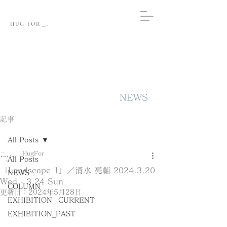
HUG FOR＿.
NEWS
記事
All Posts
HugFor
All Posts
「Landscape 1」／清水 亮輔 2024.3.20
NEWS
Wed - 3.24 Sun
COLUMN
更新日：
2024年5月28日
EXHIBITION _CURRENT
EXHIBITION_PAST