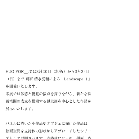
HUG FOR＿.では3月20日（水/祝）から3月24日
（日）まで 画家 清水亮輔による「Landscape Ⅰ」
を開催いたします。
本展では体感と視覚の接点を探りながら、新たな絵
画空間の成立を模索する風景画を中心とした作品を
展示いたします。
パネルに描いた小作品やオブジェに描いた作品は、
絵画空間を支持体の形状からアプローチしたシリー
ズとして展開されます。支持体には正面、側面、背