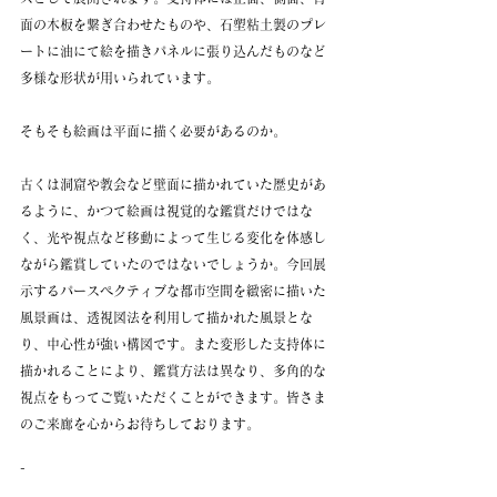
面の木板を繋ぎ合わせたものや、石塑粘土製のプレ
ートに油にて絵を描きパネルに張り込んだものなど
多様な形状が用いられています。
そもそも絵画は平面に描く必要があるのか。
古くは洞窟や教会など壁面に描かれていた歴史があ
るように、かつて絵画は視覚的な鑑賞だけではな
く、光や視点など移動によって生じる変化を体感し
ながら鑑賞していたのではないでしょうか。今回展
示するパースペクティブな都市空間を緻密に描いた
風景画は、透視図法を利用して描かれた風景とな
り、中心性が強い構図です。また変形した支持体に
描かれることにより、鑑賞方法は異なり、多角的な
視点をもってご覧いただくことができます。皆さま
のご来廊を心からお待ちしております。
-