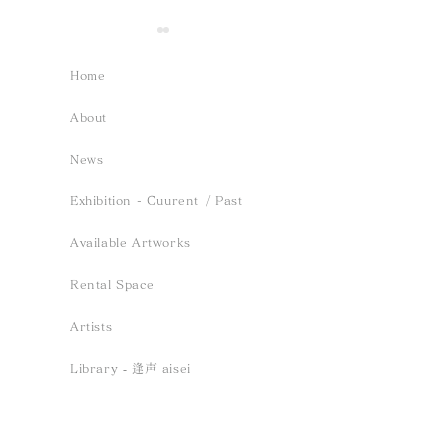
Home
About
News
Event- 2026.12.13 sun
Exhibition -
Exhibition - Cuurent
/ Past
/ Saho Terao「inori、
緑、薫る風」 ／
Available Artworks
tomoshibi、haruka」
2026.5.23 Sat
Rental Space
Reception Solo Concert
Sun
Artists
Library ‐ 逢声 aisei
Column