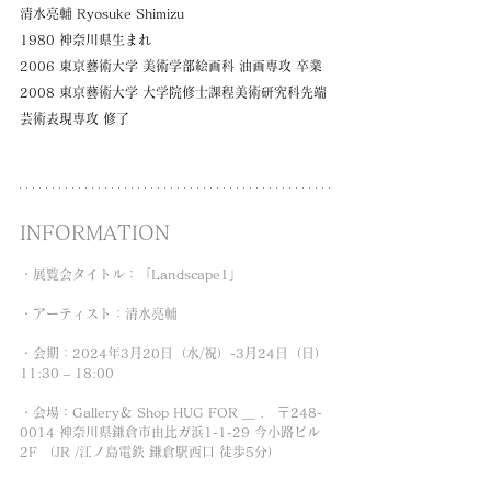
清水亮輔 Ryosuke Shimizu
1980 神奈川県生まれ
2006 東京藝術大学 美術学部絵画科 油画専攻 卒業
2008 東京藝術大学 大学院修士課程美術研究科先端
芸術表現専攻 修了
INFORMATION
・展覧会タイトル：「Landscape1」
・アーティスト：清水亮輔
・会期：2024年3月20日（水/祝）-3月24日（日）
11:30 – 18:00
・会場：Gallery＆ Shop HUG FOR ＿ .　〒248-
0014 神奈川県鎌倉市由比ガ浜1-1-29 今小路ビル 
2F （JR /江ノ島電鉄 鎌倉駅西口 徒歩5分）