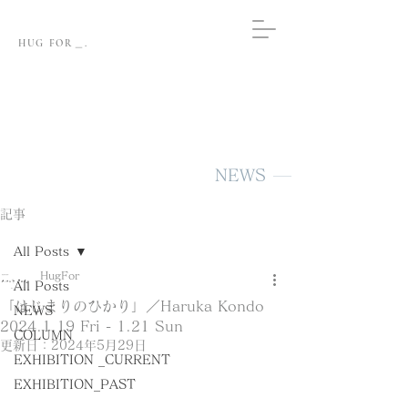
HUG FOR＿.
NEWS
記事
All Posts
HugFor
All Posts
「はじまりのひかり」／Haruka Kondo
NEWS
2024.1.19 Fri - 1.21 Sun
COLUMN
更新日：
2024年5月29日
EXHIBITION _CURRENT
EXHIBITION_PAST