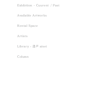
Event- 2026.12.13 sun
Exhibition -
Exhibition - Cuurent
/ Past
/ Saho Terao「inori、
緑、薫る風」 ／
Available Artworks
tomoshibi、haruka」
2026.5.23 Sat
Rental Space
Reception Solo Concert
Sun
Artists
Library ‐ 逢声 aisei
Column
Contact
Project - Aoe